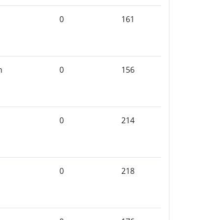
0
161
n
0
156
0
214
0
218