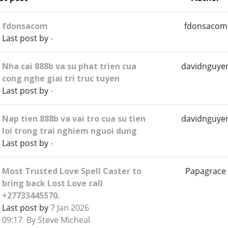
fdonsacom
fdonsacom
Last post by
-
Nha cai 888b va su phat trien cua
davidnguye
cong nghe giai tri truc tuyen
Last post by
-
Nap tien 888b va vai tro cua su tien
davidnguye
loi trong trai nghiem nguoi dung
Last post by
-
Most Trusted Love Spell Caster to
Papagrace
bring back Lost Love call
+27733445570.
Last post by
7 Jan 2026
09:17 By Steve Micheal