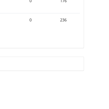
m
0
176
0
236