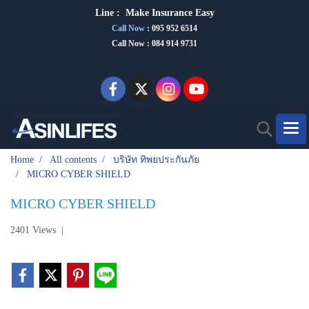
Line :
Make Insurance Eas
y
Call Now
:
095 952 6514
Call Now : 084 914 9731
Home
All contents
บริษัท ทิพยประกันภัย
MICRO CYBER SHIELD
MICRO CYBER SHIELD
2401 Views
|