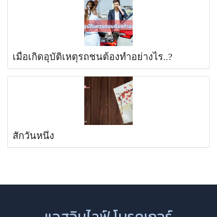
เมื่อเกิดอุบัติเหตุรถชนต้องทำอย่างไร..?
สักวันหนึ่ง
แอสอินไลฟ์ โบรคเกอร์