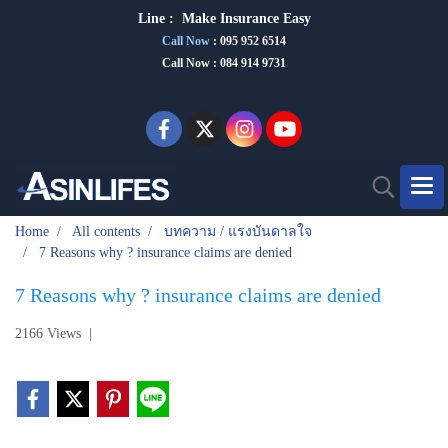
Line :
Make Insurance Eas
y
Call Now
:
095 952 6514
Call Now : 084 914 9731
Home
All contents
บทความ / แรงบันดาลใจ
7 Reasons why ? insurance claims are denied
7 Reasons why ? insurance claims are denied
2166 Views
|