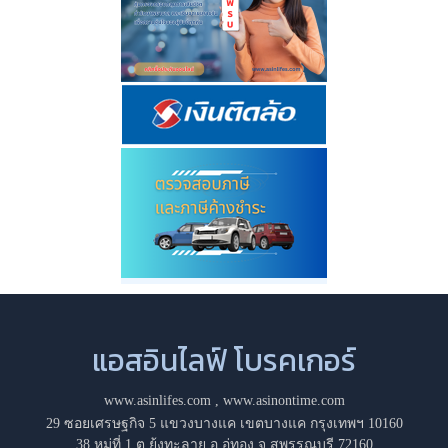
แอสอินไลฟ์ โบรคเกอร์
www.asinlifes.com
,
www.asinontime.com
29 ซอยเศรษฐกิจ 5 แขวงบางแค เขตบางแค กรุงเทพฯ 10160
38 หมู่ที่ 1 ต.ยุ้งทะลาย อ.อู่ทอง จ.สุพรรณบุรี 72160