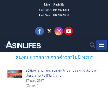
Line : @asinlife
Call Now
:
095 952 6514
Call Now : 084 914 9731
ค้นพบ 1 รายการ จากคำว่า"ไม่มี พรบ"
อุบัติเหตุรถยนต์กระบะชนท้ายรถบรรทุก 6 ล้อ บาด
เจ็บ 2 รายเสียชีวิต 1 ราย
17 ม.ค. 2567
(Content)