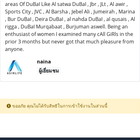
areas Of DuBaI Like Al satwa DuBaI , Jbr , JLt , Al awir ,
Sports City , JVC , Al Barsha , Jebel Ali , Jumeirah , Marina
, Bur DuBaI , Deira DuBaI , al nahda DuBaI , al qusais , Al
rigga , DuBaI Murqabaat , Burjuman aswell. Being an
enthusiast of women I examined many cAll GiRls in the
prior 3 months but never got that much pleasure from
anyone.
naina
ผู้เยี่ยมชม
ขออภัย คุณไม่ได้รับสิทธิในการเข้าใช้งานในส่วนนี้