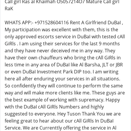
Call girl Ras al Khaimah O5057214O7 Mature Call girl
RaK
WHATS APP:- +971528604116 Rent A Girlfriend DuBaI ,
My participation was excellent with them, this is the
only approved escorts service in DuBaI with tested cAll
GiRls . I am using their services for the last 9 months
and they have never deceived me in any way. They
have their own chauffeurs who bring the cAll GiRls in
less time in any area of DuBaI like Al Barsha, JLT or JBR
or even DuBaI Investment Park DIP too. I am writing
here all after enduring your services in all situations.
So confidently they will continue to perform the same
way and will make more clients like me. These guys are
the best example of working with supremacy. Happy
with the DuBaI cAll GiRls Numbers and highly
suggested to everyone. Hey Tuson Thank You we are
feeling great to hear about our cAll GiRls In DuBaI
Service. We are Currenttly offering the service in Al