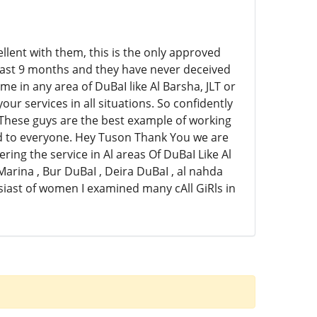
lent with them, this is the only approved
he last 9 months and they have never deceived
me in any area of DuBaI like Al Barsha, JLT or
our services in all situations. So confidently
 These guys are the best example of working
d to everyone. Hey Tuson Thank You we are
ering the service in Al areas Of DuBaI Like Al
h , Marina , Bur DuBaI , Deira DuBaI , al nahda
usiast of women I examined many cAll GiRls in