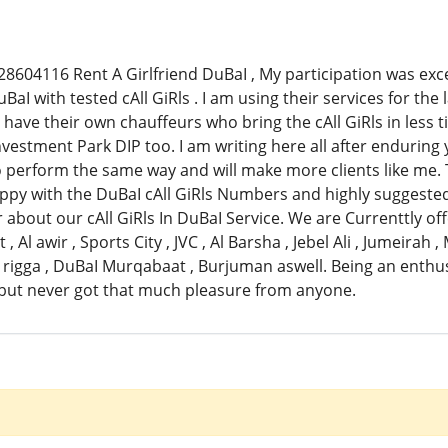
604116 Rent A Girlfriend DuBaI , My participation was excel
uBaI with tested cAll GiRls . I am using their services for t
have their own chauffeurs who bring the cAll GiRls in less ti
vestment Park DIP too. I am writing here all after enduring y
to perform the same way and will make more clients like me.
ppy with the DuBaI cAll GiRls Numbers and highly suggeste
r about our cAll GiRls In DuBaI Service. We are Currenttly off
t , Al awir , Sports City , JVC , Al Barsha , Jebel Ali , Jumeira
Al rigga , DuBaI Murqabaat , Burjuman aswell. Being an enth
but never got that much pleasure from anyone.