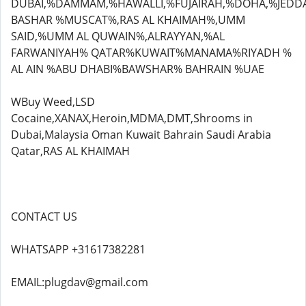
DUBAI,%DAMMAM,%HAWALLI,%FUJAIRAH,%DOHA,%JEDD
BASHAR %MUSCAT%,RAS AL KHAIMAH%,UMM
SAID,%UMM AL QUWAIN%,ALRAYYAN,%AL
FARWANIYAH% QATAR%KUWAIT%MANAMA%RIYADH %
AL AIN %ABU DHABI%BAWSHAR% BAHRAIN %UAE
WBuy Weed,LSD
Cocaine,XANAX,Heroin,MDMA,DMT,Shrooms in
Dubai,Malaysia Oman Kuwait Bahrain Saudi Arabia
Qatar,RAS AL KHAIMAH
CONTACT US
WHATSAPP +31617382281
EMAIL:plugdav@gmail.com