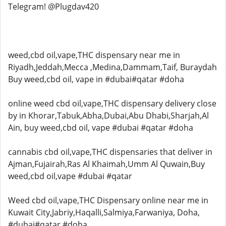
Telegram! @Plugdav420
weed,cbd oil,vape,THC dispensary near me in
Riyadh,Jeddah,Mecca ,Medina,Dammam,Taif, Buraydah
Buy weed,cbd oil, vape in #dubai#qatar #doha
online weed cbd oil,vape,THC dispensary delivery close
by in Khorar,Tabuk,Abha,Dubai,Abu Dhabi,Sharjah,Al
Ain, buy weed,cbd oil, vape #dubai #qatar #doha
cannabis cbd oil,vape,THC dispensaries that deliver in
Ajman,Fujairah,Ras Al Khaimah,Umm Al Quwain,Buy
weed,cbd oil,vape #dubai #qatar
Weed cbd oil,vape,THC Dispensary online near me in
Kuwait City,Jabriy,Haqalli,Salmiya,Farwaniya, Doha,
#dubai#qatar #doha