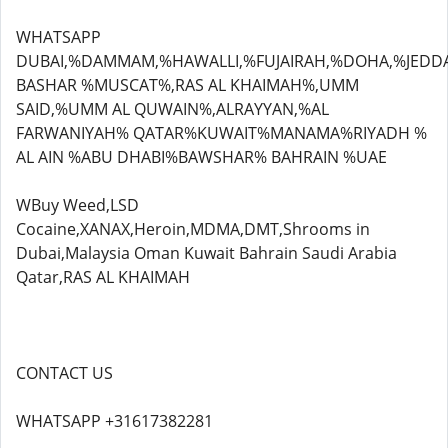
WHATSAPP
DUBAI,%DAMMAM,%HAWALLI,%FUJAIRAH,%DOHA,%JEDD
BASHAR %MUSCAT%,RAS AL KHAIMAH%,UMM
SAID,%UMM AL QUWAIN%,ALRAYYAN,%AL
FARWANIYAH% QATAR%KUWAIT%MANAMA%RIYADH %
AL AIN %ABU DHABI%BAWSHAR% BAHRAIN %UAE
WBuy Weed,LSD
Cocaine,XANAX,Heroin,MDMA,DMT,Shrooms in
Dubai,Malaysia Oman Kuwait Bahrain Saudi Arabia
Qatar,RAS AL KHAIMAH
CONTACT US
WHATSAPP +31617382281