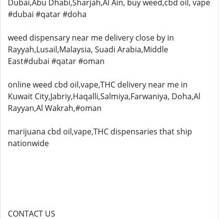
Dubai,Abu Dhabi,Sharjah,Al Ain, buy weed,cbd oil, vape
#dubai #qatar #doha
weed dispensary near me delivery close by in
Rayyah,Lusail,Malaysia, Suadi Arabia,Middle
East#dubai #qatar #oman
online weed cbd oil,vape,THC delivery near me in
Kuwait City,Jabriy,Haqalli,Salmiya,Farwaniya, Doha,Al
Rayyan,Al Wakrah,#oman
marijuana cbd oil,vape,THC dispensaries that ship
nationwide
CONTACT US