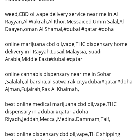
weed,CBD oil,vape delivery service near me in Al
Rayyan,Al Wakrah,Al Khor,Messaieed,Umm Salal,Al
Daayen,oman Al Shamal,#dubai #qatar #doha
online marijuana cbd oil,vape,THC dispensary home
delivery in l Rayyah,Lusail,Malaysia, Suadi
Arabia,Middle East#dubai #qatar
online cannabis dispensary near me in Sohar
,Salalah,al barsha,al satwa,rak city#dubai#qatar#doha
Ajman,Fujairah,Ras Al Khaimah,
best online medical marijuana cbd oil,vape,THC
dispensary in #dubai #qatar #doha
Riyadh,Jeddah,Mecca ,Medina,Dammam,Taif,
best online dispensary cbd oil,vape,THC shipping