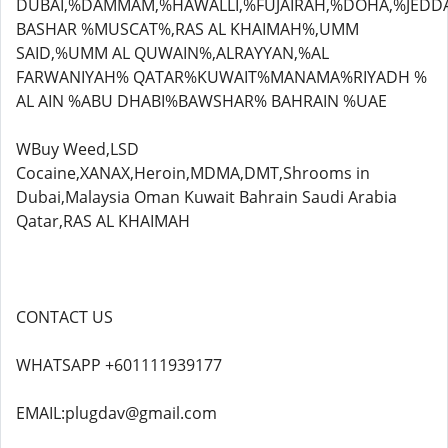
DUBAI,%DAMMAM,%HAWALLI,%FUJAIRAH,%DOHA,%JEDD
BASHAR %MUSCAT%,RAS AL KHAIMAH%,UMM
SAID,%UMM AL QUWAIN%,ALRAYYAN,%AL
FARWANIYAH% QATAR%KUWAIT%MANAMA%RIYADH %
AL AIN %ABU DHABI%BAWSHAR% BAHRAIN %UAE
WBuy Weed,LSD
Cocaine,XANAX,Heroin,MDMA,DMT,Shrooms in
Dubai,Malaysia Oman Kuwait Bahrain Saudi Arabia
Qatar,RAS AL KHAIMAH
CONTACT US
WHATSAPP +601111939177
EMAIL:plugdav@gmail.com