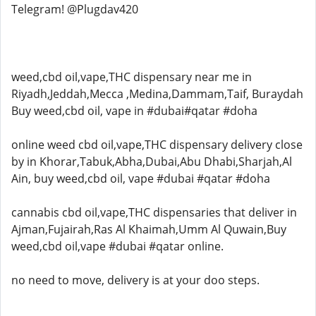
Telegram! @Plugdav420
weed,cbd oil,vape,THC dispensary near me in
Riyadh,Jeddah,Mecca ,Medina,Dammam,Taif, Buraydah
Buy weed,cbd oil, vape in #dubai#qatar #doha
online weed cbd oil,vape,THC dispensary delivery close
by in Khorar,Tabuk,Abha,Dubai,Abu Dhabi,Sharjah,Al
Ain, buy weed,cbd oil, vape #dubai #qatar #doha
cannabis cbd oil,vape,THC dispensaries that deliver in
Ajman,Fujairah,Ras Al Khaimah,Umm Al Quwain,Buy
weed,cbd oil,vape #dubai #qatar online.
no need to move, delivery is at your doo steps.