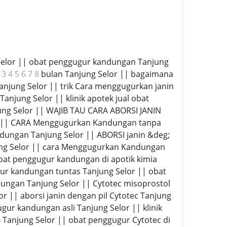
Selor || obat penggugur kandungan Tanjung
 3 4 5 6 7 8
bulan Tanjung Selor || bagaimana
njung Selor || trik Cara menggugurkan janin
njung Selor || klinik apotek jual obat
 Selor || WAJIB TAU CARA ABORSI JANIN
|| CARA Menggugurkan Kandungan tanpa
dungan Tanjung Selor || ABORSI janin &deg;
ung Selor || cara Menggugurkan Kandungan
bat penggugur kandungan di apotik kimia
gur kandungan tuntas Tanjung Selor || obat
dungan Tanjung Selor || Cytotec misoprostol
| aborsi janin dengan pil Cytotec Tanjung
ur kandungan asli Tanjung Selor || klinik
4 Tanjung Selor || obat penggugur Cytotec di