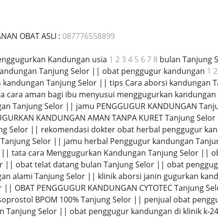
ANAN OBAT ASLI :
087776558899
Menggugurkan Kandungan usia
1 2 3 4 5 6 7 8
bulan Tanjung 
 kandungan Tanjung Selor || obat penggugur kandungan
1 2
kandungan Tanjung Selor || tips Cara aborsi kandungan Ta
ta cara aman bagi ibu menyusui menggugurkan kandungan Ta
an Tanjung Selor || jamu PENGGUGUR KANDUNGAN Tanjung
 GUGURKAN KANDUNGAN AMAN TANPA KURET Tanjung Selor 
ng Selor || rekomendasi dokter obat herbal penggugur kan
Tanjung Selor || jamu herbal Penggugur kandungan Tanj
r || tata cara Menggugurkan Kandungan Tanjung Selor || o
r || obat telat datang bulan Tanjung Selor || obat penggu
n alami Tanjung Selor || klinik aborsi janin gugurkan kan
r || OBAT PENGGUGUR KANDUNGAN CYTOTEC Tanjung Selor |
soprostol BPOM 100% Tanjung Selor || penjual obat penggug
nin Tanjung Selor || obat penggugur kandungan di klinik k-2