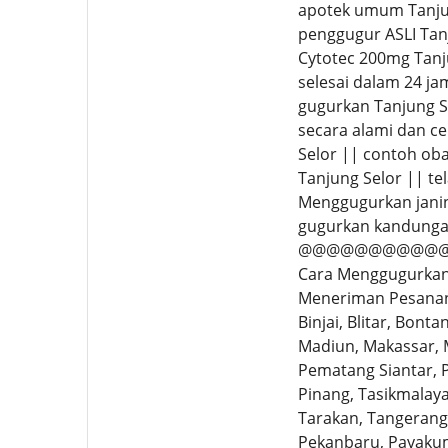
apotek umum Tanjun
penggugur ASLI Tanj
Cytotec 200mg Tanj
selesai dalam 24 j
gugurkan Tanjung S
secara alami dan ce
Selor || contoh ob
Tanjung Selor || tel
Menggugurkan janin
gugurkan kandungan
@@@@@@@@@@
Cara Menggugurkan 
Meneriman Pesanan 
Binjai, Blitar, Bon
Madiun, Makassar, 
Pematang Siantar, P
Pinang, Tasikmalaya,
Tarakan, Tangerang 
Pekanbaru, Payakum