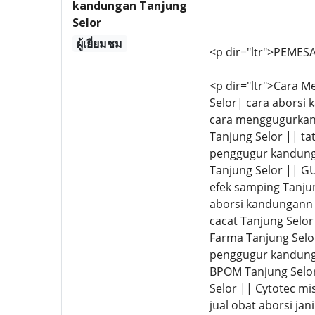
kandungan Tanjung
Selor
ผู้เยี่ยมชม
<p dir="ltr">PEMES
<p dir="ltr">Cara 
Selor| cara aborsi
cara menggugurkan 
Tanjung Selor || ta
penggugur kandung
Tanjung Selor ||
efek samping Tanju
aborsi kandungann 
cacat Tanjung Selo
Farma Tanjung Selo
penggugur kandunga
BPOM Tanjung Selo
Selor || Cytotec mi
jual obat aborsi ja