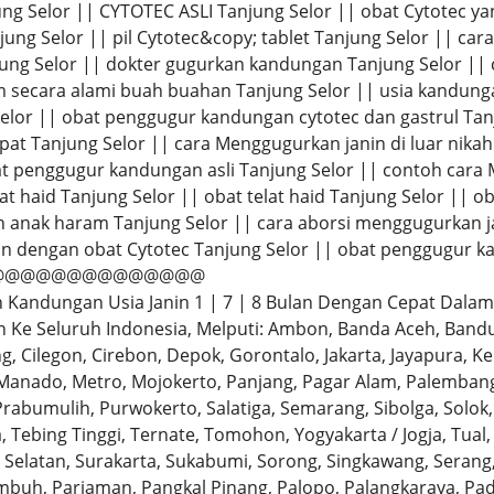
g Selor || CYTOTEC ASLI Tanjung Selor || obat Cytotec yan
ung Selor || pil Cytotec&copy; tablet Tanjung Selor || car
ung Selor || dokter gugurkan kandungan Tanjung Selor |
am secara alami buah buahan Tanjung Selor || usia kandun
elor || obat penggugur kandungan cytotec dan gastrul Ta
pat Tanjung Selor || cara Menggugurkan janin di luar nikah
at penggugur kandungan asli Tanjung Selor || contoh ca
at haid Tanjung Selor || obat telat haid Tanjung Selor || o
 anak haram Tanjung Selor || cara aborsi menggugurkan j
 dengan obat Cytotec Tanjung Selor || obat penggugur ka
@@@@@@@@@@@@@@
Kandungan Usia Janin 1 | 7 | 8 Bulan Dengan Cepat Dalam 
Ke Seluruh Indonesia, Melputi: Ambon, Banda Aceh, Bandu
tang, Cilegon, Cirebon, Depok, Gorontalo, Jakarta, Jayapura
Manado, Metro, Mojokerto, Panjang, Pagar Alam, Palembang,
rabumulih, Purwokerto, Salatiga, Semarang, Sibolga, Solo
 Tebing Tinggi, Ternate, Tomohon, Yogyakarta / Jogja, Tual,
Selatan, Surakarta, Sukabumi, Sorong, Singkawang, Serang
buh, Pariaman, Pangkal Pinang, Palopo, Palangkaraya, P