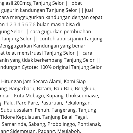
g asli 200mcg Tanjung Selor || obat
a gugurin kandungan Tanjung Selor || jual
| cara menggugurkan kandungan dengan cepat
gan
1 2 3 4 5 6 7 8
bulan masih bisa di
njung Selor || cara gugurkan pembuahan
 Tanjung Selor || contoh aborsi janin Tanjung
ra Menggugurkan Kandungan yang benar
bat telat menstruasi Tanjung Selor || cara
anin yang tidak berkembang Tanjung Selor ||
ndungan Cytotec 100% original Tanjung Selor
Hitungan Jam Secara Alami, Kami Siap
ng, Banjarbaru, Batam, Bau-Bau, Bengkulu,
, Kendari, Kota Mobagu, Kupang, Lhokseumawe,
 Palu, Pare Pare, Pasuruan, Pekalongan,
k, Subulussalam, Penuh, Tangerang, Tanjung
 Tidore Kepulauan, Tanjung Balai, Tegal,
, Samarinda, Sabang, Probolinggo, Pontianak,
adang Sidempuan, Padang, Meulaboh,