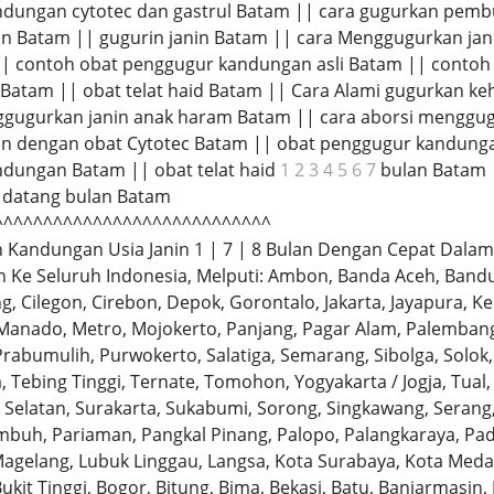
dungan cytotec dan gastrul Batam || cara gugurkan pembu
 Batam || gugurin janin Batam || cara Menggugurkan janin
|| contoh obat penggugur kandungan asli Batam || conto
 Batam || obat telat haid Batam || Cara Alami gugurkan ke
gugurkan janin anak haram Batam || cara aborsi menggug
n dengan obat Cytotec Batam || obat penggugur kandunga
dungan Batam || obat telat haid
1 2 3 4 5 6 7
bulan Batam |
t datang bulan Batam
^^^^^^^^^^^^^^^^^^^^^^^^^^^^
Kandungan Usia Janin 1 | 7 | 8 Bulan Dengan Cepat Dalam 
Ke Seluruh Indonesia, Melputi: Ambon, Banda Aceh, Bandu
tang, Cilegon, Cirebon, Depok, Gorontalo, Jakarta, Jayapura
Manado, Metro, Mojokerto, Panjang, Pagar Alam, Palembang,
rabumulih, Purwokerto, Salatiga, Semarang, Sibolga, Solo
 Tebing Tinggi, Ternate, Tomohon, Yogyakarta / Jogja, Tual,
Selatan, Surakarta, Sukabumi, Sorong, Singkawang, Serang
buh, Pariaman, Pangkal Pinang, Palopo, Palangkaraya, P
gelang, Lubuk Linggau, Langsa, Kota Surabaya, Kota Medan
ukit Tinggi, Bogor, Bitung, Bima, Bekasi, Batu, Banjarmasin