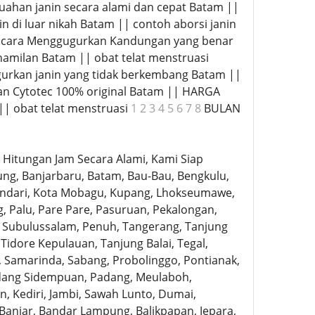
ahan janin secara alami dan cepat Batam ||
 di luar nikah Batam || contoh aborsi janin
h cara Menggugurkan Kandungan yang benar
hamilan Batam || obat telat menstruasi
urkan janin yang tidak berkembang Batam ||
n Cytotec 100% original Batam || HARGA
| obat telat menstruasi
1 2 3 4 5 6 7 8
BULAN
Hitungan Jam Secara Alami, Kami Siap
ng, Banjarbaru, Batam, Bau-Bau, Bengkulu,
, Kendari, Kota Mobagu, Kupang, Lhokseumawe,
 Palu, Pare Pare, Pasuruan, Pekalongan,
k, Subulussalam, Penuh, Tangerang, Tanjung
 Tidore Kepulauan, Tanjung Balai, Tegal,
, Samarinda, Sabang, Probolinggo, Pontianak,
adang Sidempuan, Padang, Meulaboh,
, Kediri, Jambi, Sawah Lunto, Dumai,
, Banjar, Bandar Lampung, Balikpapan, Jepara,