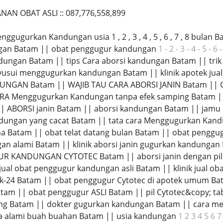
NAN OBAT ASLI :: 087,776,558,899
enggugurkan Kandungan usia 1 , 2 , 3 , 4 , 5 , 6 , 7 , 8 bu
ngan Batam || obat penggugur kandungan
1 - 2 - 3 - 4 - 5 - 6 -
ngan Batam || tips Cara aborsi kandungan Batam || trik
usui menggugurkan kandungan Batam || klinik apotek jua
NGAN Batam || WAJIB TAU CARA ABORSI JANIN Batam 
RA Menggugurkan Kandungan tanpa efek samping Batam ||
 ABORSI janin Batam || aborsi kandungan Batam || jamu
ungan yang cacat Batam || tata cara Menggugurkan Kan
rma Batam || obat telat datang bulan Batam || obat pengg
n alami Batam || klinik aborsi janin gugurkan kandunga
 KANDUNGAN CYTOTEC Batam || aborsi janin dengan pil C
al obat penggugur kandungan asli Batam || klinik jual ob
k k-24 Batam || obat penggugur Cytotec di apotek umum Ba
atam || obat penggugur ASLI Batam || pil Cytotec&copy; t
0mg Batam || dokter gugurkan kandungan Batam || cara m
a alami buah buahan Batam || usia kandungan
1 2 3 4 5 6 7