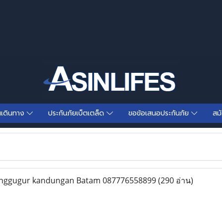
นเดินทาง
ประกันภัยเบ็ตเตล็ด
ขอข้อเสนอประกันภัย
สม
enggugur kandungan Batam 087776558899
(290 อ่าน)