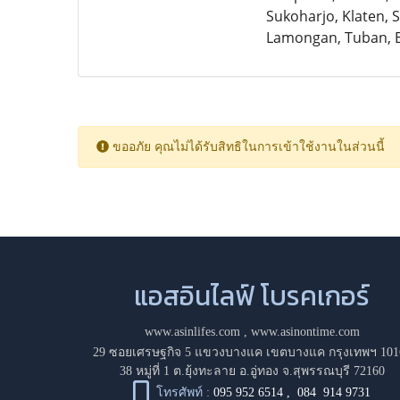
Sukoharjo, Klaten, S
Lamongan, Tuban, B
ขออภัย คุณไม่ได้รับสิทธิในการเข้าใช้งานในส่วนนี้
แอสอินไลฟ์ โบรคเกอร์
www.asinlifes.com
,
www.asinontime.com
29 ซอยเศรษฐกิจ 5 แขวงบางแค เขตบางแค กรุงเทพฯ 101
38 หมู่ที่ 1 ต.ยุ้งทะลาย อ.อู่ทอง จ.สุพรรณบุรี 72160
โทรศัพท์ :
095 952 6514
,
084 914 9731