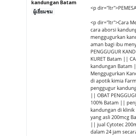
kandungan Batam
<p dir="ltr">PEMESA
ผู้เยี่ยมชม
<p dir="ltr">Cara M
cara aborsi kandu
menggugurkan kandu
aman bagi ibu meny
PENGGUGUR KANDU
KURET Batam || CA
kandungan Batam ||
Menggugurkan Kand
di apotik kimia Fa
penggugur kandunga
|| OBAT PENGGUGUR
100% Batam || penju
kandungan di klini
yang asli 200mcg B
|| jual Cytotec 20
dalam 24 jam secar