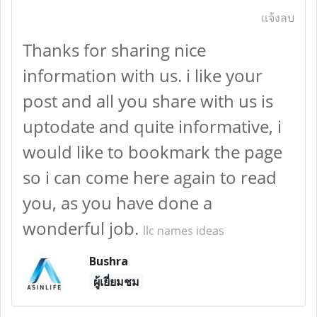
แจ้งลบ
Thanks for sharing nice
information with us. i like your
post and all you share with us is
uptodate and quite informative, i
would like to bookmark the page
so i can come here again to read
you, as you have done a
wonderful job.
llc names ideas
Bushra
ผู้เยี่ยมชม