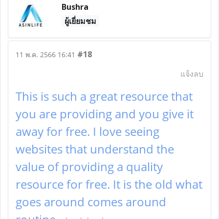
Bushra
ผู้เยี่ยมชม
#18
11 พ.ค. 2566 16:41
แจ้งลบ
This is such a great resource that
you are providing and you give it
away for free. I love seeing
websites that understand the
value of providing a quality
resource for free. It is the old what
goes around comes around