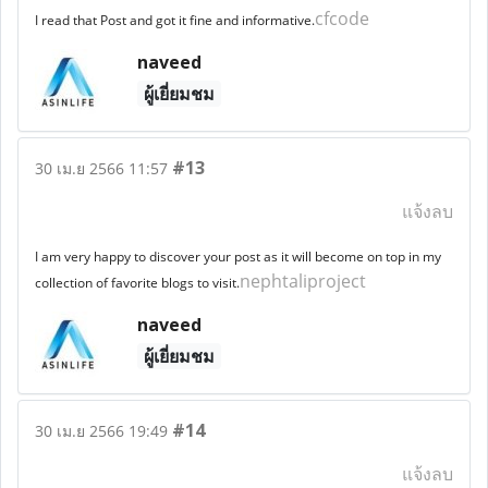
cfcode
I read that Post and got it fine and informative.
naveed
ผู้เยี่ยมชม
#13
30 เม.ย 2566 11:57
แจ้งลบ
I am very happy to discover your post as it will become on top in my
nephtaliproject
collection of favorite blogs to visit.
naveed
ผู้เยี่ยมชม
#14
30 เม.ย 2566 19:49
แจ้งลบ