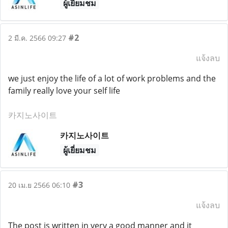
ผู้เยี่ยมชม
#2
2 มี.ค. 2566 09:27
แจ้งลบ
we just enjoy the life of a lot of work problems and the
family really love your self life
카지노사이트
카지노사이트
ผู้เยี่ยมชม
#3
20 เม.ย 2566 06:10
แจ้งลบ
The post is written in very a good manner and it