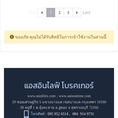
First
Last
1
2
3
ขออภัย คุณไม่ได้รับสิทธิในการเข้าใช้งานในส่วนนี้
แอสอินไลฟ์ โบรคเกอร์
www.asinlifes.com
,
www.asinontime.com
29 ซอยเศรษฐกิจ 5 แขวงบางแค เขตบางแค กรุงเทพฯ 10160
38 หมู่ที่ 1 ต.ยุ้งทะลาย อ.อู่ทอง จ.สุพรรณบุรี 72160
โทรศัพท์ :
095 952 6514
,
084 914 9731