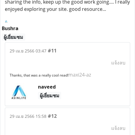
sharing the info, keep up the good work going.... I really
enjoyed exploring your site. good resource...
Bushra
ผู้เยี่ยมชม
#11
29 เม.ย 2566 03:47
แจ้งลบ
maxi24-az
Thanks, that was a really cool read!
naveed
ผู้เยี่ยมชม
#12
29 เม.ย 2566 15:58
แจ้งลบ