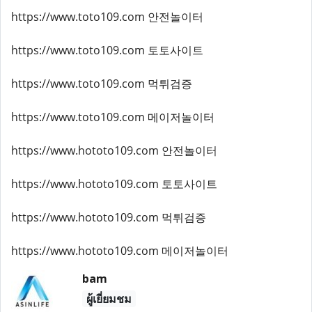
https://www.toto109.com 안전놀이터
https://www.toto109.com 토토사이트
https://www.toto109.com 먹튀검증
https://www.toto109.com 메이저놀이터
https://www.hototo109.com 안전놀이터
https://www.hototo109.com 토토사이트
https://www.hototo109.com 먹튀검증
https://www.hototo109.com 메이저놀이터
bam
ผู้เยี่ยมชม