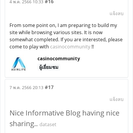
#16
4 พ.ค. 2566 10:33
แจ้งลบ
From some point on, I am preparing to build my
site while browsing various sites. It is now
somewhat completed. If you are interested, please
come to play with
casinocommunity
!!
casinocommunity
ผู้เยี่ยมชม
#17
7 พ.ค. 2566 20:13
แจ้งลบ
Nice Informative Blog having nice
sharing..
dataset