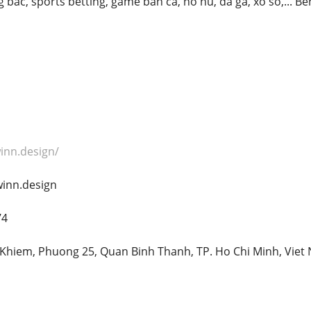
g bac, sports betting, game ban ca, no hu, da ga, xo so,... 
inn.design/
inn.design
74
 Khiem, Phuong 25, Quan Binh Thanh, TP. Ho Chi Minh, Viet