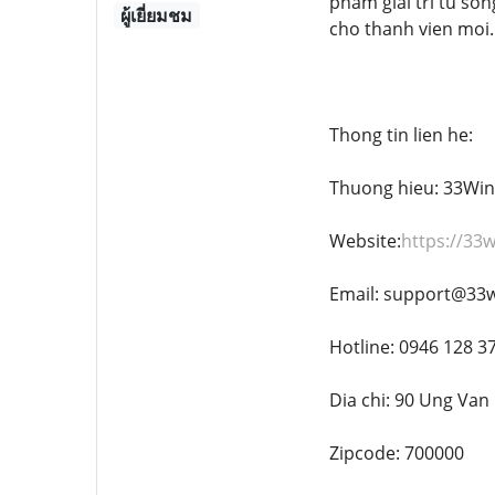
pham giai tri tu son
ผู้เยี่ยมชม
cho thanh vien moi.
Thong tin lien he:
Thuong hieu: 33Win
Website:
https://33w
Email: support@33w
Hotline: 0946 128 3
Dia chi: 90 Ung Van
Zipcode: 700000