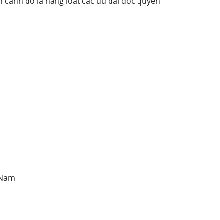
Ben canh do la hang loat cac uu dai doc quyen
 Nam