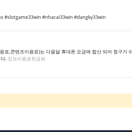
no #slotgame33win #nhacai33win #dangky33win
료,콘텐츠이용료)는 다음달 휴대폰 요금에 합산 되어 청구가 되
다.
정보이용료현금화