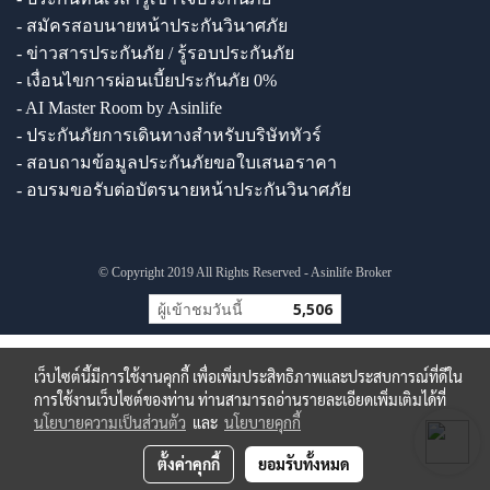
- สมัครสอบนายหน้าประกันวินาศภัย
- ข่าวสารประกันภัย / รู้รอบประกันภัย
- เงื่อนไขการผ่อนเบี้ยประกันภัย 0%
- AI Master Room by Asinlife
- ประกันภัยการเดินทางสำหรับบริษัททัวร์
- สอบถามข้อมูลประกันภัยขอใบเสนอราคา
- อบรมขอรับต่อบัตรนายหน้าประกันวินาศภัย
© Copyright 2019 All Rights Reserved - Asinlife Broker
ผู้เข้าชมวันนี้
5,506
เว็บไซต์นี้มีการใช้งานคุกกี้ เพื่อเพิ่มประสิทธิภาพและประสบการณ์ที่ดีใน
การใช้งานเว็บไซต์ของท่าน ท่านสามารถอ่านรายละเอียดเพิ่มเติมได้ที่
นโยบายความเป็นส่วนตัว
และ
นโยบายคุกกี้
ตั้งค่าคุกกี้
ยอมรับทั้งหมด