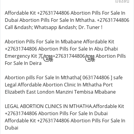
แจ้งลบ
Affordable Kit +27631744806 Abortion Pills For Sale In
Dubai Abortion Pills For Sale In Mthatha. +27631744806
Call &ndash; Whatsapp &ndash; Dr. Tuner !
Abortion Pills For Sale In Mbabane Affordable Kit
+27631744806 Abortion Pills For Sale In Abu Dhabi
Emergency Kit 兀꧅+27631744806꧅ Abortion Pills
For Sale In Deira
Abortion pills For Sale In Mthatha[ 0631744806 ] safe
Legal Affordable Abortion Clinic In Mthatha Port
Elizabeth East London Manzini Tembisa Mbabane
LEGAL ABORTION CLINICS IN MTHATHA.Affordable Kit
+27631744806 Abortion Pills For Sale In Dubai
Affordable Kit +27631744806 Abortion Pills For Sale In
Dubai