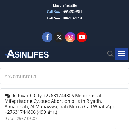
Line : @asinlife
Call Now
:
095 952 6514
Call Now : 084 914 9731
กระดานสนทนา
In Riyadh City +27631744806 Misoprostal
Mifepristone Cytotec Abortion pills in Riyadh,
Almadinah, Al Munawwa, Rah Mecca Call WhatsApp
+27631744806
(499 อ่าน)
9 ส.ค. 2567 06:07