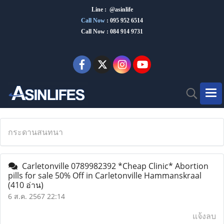
Line : @asinlife
Call Now
:
095 952 6514
Call Now : 084 914 9731
กระดานสนทนา
Carletonville 0789982392 *Cheap Clinic* Abortion
pills for sale 50% Off in Carletonville Hammanskraal
(410 อ่าน)
6 ส.ค. 2567 22:14
แจ้งลบ