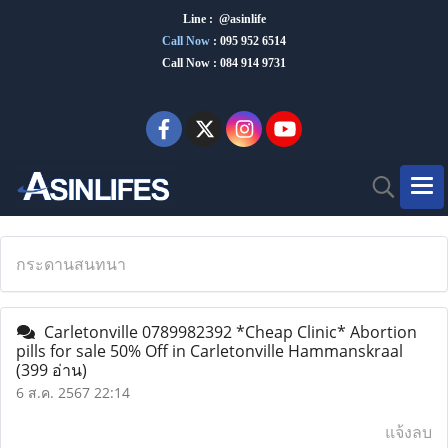
Line : @asinlife
Call Now
:
095 952 6514
Call Now : 084 914 9731
กระดานสนทนา
Carletonville 0789982392 *Cheap Clinic* Abortion
pills for sale 50% Off in Carletonville Hammanskraal
(399 อ่าน)
6 ส.ค. 2567 22:14
แจ้งลบ