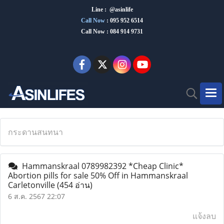
Line : @asinlife
Call Now
:
095 952 6514
Call Now : 084 914 9731
กระดานสนทนา
Hammanskraal 0789982392 *Cheap Clinic*
Abortion pills for sale 50% Off in Hammanskraal
Carletonville
(454 อ่าน)
6 ส.ค. 2567 22:07
แจ้งลบ