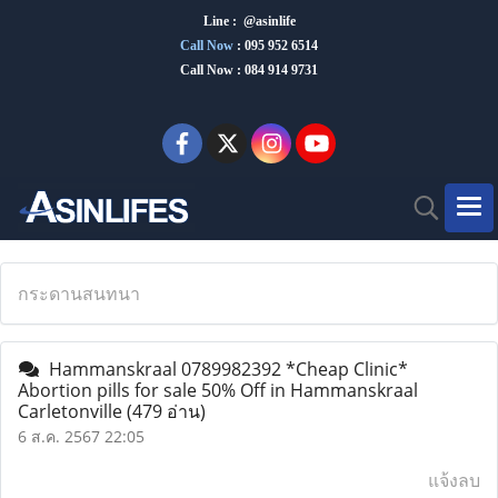
Line : @asinlife
Call Now
:
095 952 6514
Call Now : 084 914 9731
กระดานสนทนา
Hammanskraal 0789982392 *Cheap Clinic*
Abortion pills for sale 50% Off in Hammanskraal
Carletonville
(479 อ่าน)
6 ส.ค. 2567 22:05
แจ้งลบ