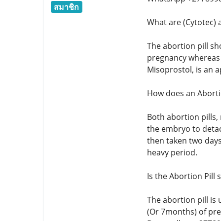
สมาชิก
What are (Cytotec) a
The abortion pill sh
pregnancy whereas th
Misoprostol, is an 
How does an Abortio
Both abortion pills
the embryo to detac
then taken two days
heavy period.
Is the Abortion Pill 
The abortion pill is
(Or 7months) of pre