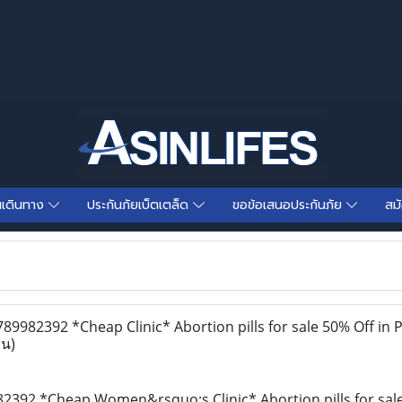
นเดินทาง
ประกันภัยเบ็ตเตล็ด
ขอข้อเสนอประกันภัย
สม
9982392 *Cheap Clinic* Abortion pills for sale 50% Off in 
าน)
392 *Cheap Women&rsquo;s Clinic* Abortion pills for sale