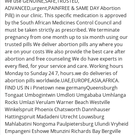
We use GENUINE,SAFE,TRUSTED,
ADVANCED,urgent,PAINFREE & SAME DAY Abortion
Pill() in our clinic. This specific medication is approved
by the South African Medicines Control Council and
must be taken strictly as prescribed. We terminate
pregnancy from one month up to six month using our
trusted pills We deliver abortion pills any where you
are on your costs We also provide the best care after
abortion and free counseling We do have experts in
every flied, for your service and care. Working hours
Monday to Sunday 24 7, hours.we do deliveries of
abortion pills worldwide.UAE,EUROPE,ASIA,AFRICA.
FIND US IN i Pinetown new germanyQueensburgh
Tongaat Umbogintwin Umdloti Umgababa Umhlanga
Rocks Umlazi Verulam Warner Beach Westville
Winkelspruit Phoenix Chatsworth Dannhauser
Hattingspruit Madadeni Utrecht Louwsburg
Mahlabatini Nongoma Paulpietersburg Ulundi Vryheid
Empangeni Eshowe Mtunzini Richards Bay Bergville