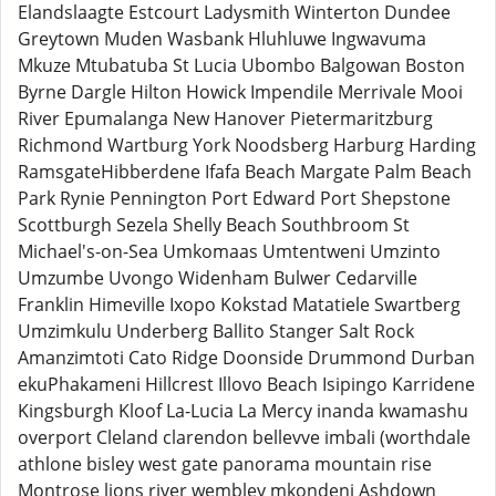
Elandslaagte Estcourt Ladysmith Winterton Dundee
Greytown Muden Wasbank Hluhluwe Ingwavuma
Mkuze Mtubatuba St Lucia Ubombo Balgowan Boston
Byrne Dargle Hilton Howick Impendile Merrivale Mooi
River Epumalanga New Hanover Pietermaritzburg
Richmond Wartburg York Noodsberg Harburg Harding
RamsgateHibberdene Ifafa Beach Margate Palm Beach
Park Rynie Pennington Port Edward Port Shepstone
Scottburgh Sezela Shelly Beach Southbroom St
Michael's-on-Sea Umkomaas Umtentweni Umzinto
Umzumbe Uvongo Widenham Bulwer Cedarville
Franklin Himeville Ixopo Kokstad Matatiele Swartberg
Umzimkulu Underberg Ballito Stanger Salt Rock
Amanzimtoti Cato Ridge Doonside Drummond Durban
ekuPhakameni Hillcrest Illovo Beach Isipingo Karridene
Kingsburgh Kloof La-Lucia La Mercy inanda kwamashu
overport Cleland clarendon bellevve imbali (worthdale
athlone bisley west gate panorama mountain rise
Montrose lions river wembley mkondeni Ashdown