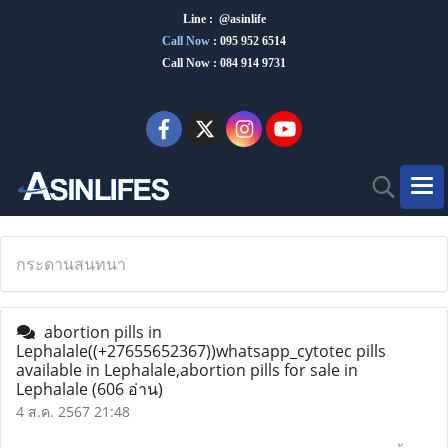
Line : @asinlife
Call Now
:
095 952 6514
Call Now : 084 914 9731
กระดานสนทนา
abortion pills in
Lephalale((+27655652367))whatsapp_cytotec pills
available in Lephalale,abortion pills for sale in
Lephalale
(606 อ่าน)
4 ส.ค. 2567 21:48