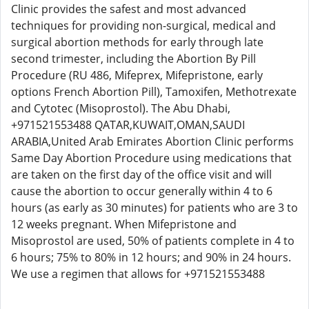
Clinic provides the safest and most advanced
techniques for providing non-surgical, medical and
surgical abortion methods for early through late
second trimester, including the Abortion By Pill
Procedure (RU 486, Mifeprex, Mifepristone, early
options French Abortion Pill), Tamoxifen, Methotrexate
and Cytotec (Misoprostol). The Abu Dhabi,
+971521553488 QATAR,KUWAIT,OMAN,SAUDI
ARABIA,United Arab Emirates Abortion Clinic performs
Same Day Abortion Procedure using medications that
are taken on the first day of the office visit and will
cause the abortion to occur generally within 4 to 6
hours (as early as 30 minutes) for patients who are 3 to
12 weeks pregnant. When Mifepristone and
Misoprostol are used, 50% of patients complete in 4 to
6 hours; 75% to 80% in 12 hours; and 90% in 24 hours.
We use a regimen that allows for +971521553488