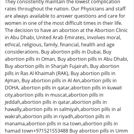
They consistently maintain the lowest complication
rates throughout the nation. Our Physicians and staff
are always available to answer questions and care for
women in one of the most difficult times in their life.
The decision to have an abortion at the Abortion Clinic
in Abu Dhabi, United Arab Emirates, involves moral,
ethical, religious, family, financial, health and age
considerations. Buy abortion pills in Dubai, Buy
abortion pills in Oman, Buy abortion pills in Abu Dhabi,
Buy abortion pills in Sharjah Fujairah, Buy abortion
pills in Ras Al Khaimah (RAK), Buy abortion pills in
Ajman, Buy abortion pills in Al Ain,abortion pills in
DOHA, abortion pills in qatar,abortion pills in kuwait
city,abortion pills in muscat,abortion pills in
jeddah,abortion pills in qatar,abortion pills in
hawally,abortion pills in salmiyah,abortion pills in al
wakrah,abortion pills in riyadh,abortion pills in
manama,abortion pills in isa town,abortion pills in
hamad town+971521553488 Buy abortion pills in Umm