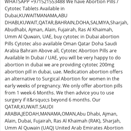
WHATSAPP +971521553488 We have Abortion Pills /
Cytotec Tablets Available in
Dubai,KUWAITMANAMA,ABU
DHABI,KUWAIT,QATAR,BAHRAIN,DOHA,SALMIYA,Sharjah,
Abudhabi, Ajman, Alain, Fujairah, Ras Al Khaimah,
Umm Al Quwain, UAE, buy cytotec in Dubai abortion
Pills Cytotec also available Oman Qatar Doha Saudi
Arabia Bahrain Above all, Cytotec Abortion Pills are
Available In Dubai / UAE, you will be very happy to do
abortion in dubai we are providing cytotec 200mg
abortion pill in dubai, uae. Medication abortion offers
an alternative to Surgical Abortion for women in the
early weeks of pregnancy. We only offer abortion pills
from 1 week-6 Months. We then advice you to use
surgery if it&rsquo;s beyond 6 months. Our
QATAR,KUWAIT.SAUDI
ARABIA,JEDDAH,MANAMA,OMAN,Abu Dhabi, Ajman,
Alain, Dubai, Fujairah, Ras Al Khaimah (RAK), Sharjah,
Umm Al Quwain (UAQ) United Arab Emirates Abortion