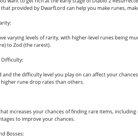
 you want to get rich at the early stage of Diablo 2 Resurrect
s that provided by DwarfLord can help you make runes, ma
rity:
ave varying levels of rarity, with higher-level runes being mu
re) to Zod (the rarest).
Difficulty:
 and the difficulty level you play on can affect your chances
higher rune drop rates than others.
 that increases your chances of finding rare items, includin
ntages to improve your chances.
and Bosses: