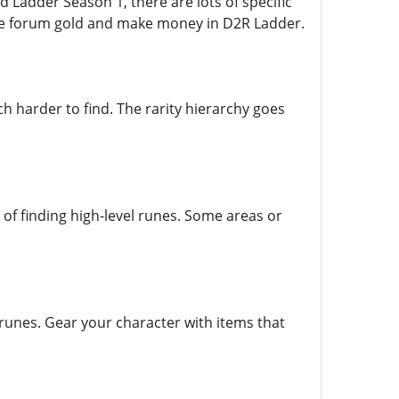
ed Ladder Season 1, there are lots of specific
ke forum gold and make money in D2R Ladder.
ch harder to find. The rarity hierarchy goes
 of finding high-level runes. Some areas or
g runes. Gear your character with items that