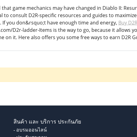
 that game mechanics may have changed in Diablo II: Resurr
ial to consult D2R-specific resources and guides to maximiz
. If you don&rsquo;t have enough time and energy,
Buy D2R
com/D2r-ladder-Items is the way to go, because it allows y
me on it. Here also offers you some free ways to earn D2R G
สินค้า และ บริการ ประกันภัย
- อบรมออนไลน์