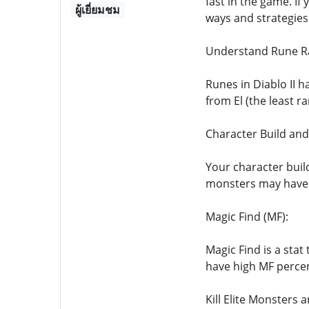
fast in the game. If
ผู้เยี่ยมชม
ways and strategie
Understand Rune Ra
Runes in Diablo II h
from El (the least ra
Character Build and 
Your character build
monsters may have 
Magic Find (MF):
Magic Find is a stat
have high MF perce
Kill Elite Monsters 