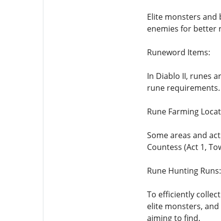
Elite monsters and 
enemies for better 
Runeword Items:
In Diablo II, runes 
rune requirements. S
Rune Farming Locat
Some areas and acts
Countess (Act 1, Tow
Rune Hunting Runs:
To efficiently colle
elite monsters, and
aiming to find.