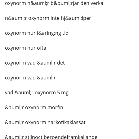
oxynorm n&auml;r b&ouml;rjar den verka
n&auml;r oxynorm inte hj&auml;lper
oxynorm hur l&aring;ng tid
oxynorm hur ofta
oxynorm vad &auml;r det
oxynorm vad &auml;r
vad &auml;r oxynorm 5 mg
&auml;r oxynorm morfin
&auml;r oxynorm narkotikaklassat
&auml;r stilnoct beroendeframkallande