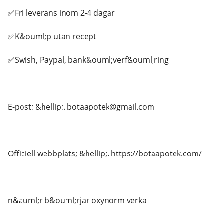
✅Fri leverans inom 2-4 dagar
✅K&ouml;p utan recept
✅Swish, Paypal, bank&ouml;verf&ouml;ring
E-post; &hellip;. botaapotek@gmail.com
Officiell webbplats; &hellip;. https://botaapotek.com/
n&auml;r b&ouml;rjar oxynorm verka