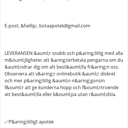
E-post; &hellip;. botaapotek@gmail.com
LEVERANSEN &auml;r snabb och p&aring;litlig med alla
m&ouml;jligheter att &aring;terbetala pengarna om du
&auml;ndrar dig om att best&auml;lla fr&aring;n oss.
Observera att v&aring;r onlinebutik &auml;r diskret
och mer p&aring;litlig &auml;n n&aring;gonsin
f&ouml;r att ge kunderna hopp och f&ouml;rtroende
att best&auml;lla eller k&ouml;pa utan r&auml;dsla.
✅P&aring;litligt apotek