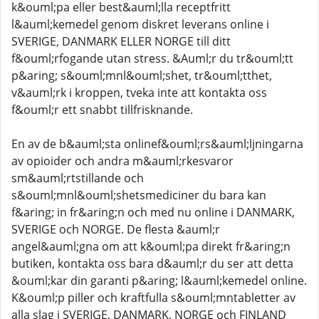
k&ouml;pa eller best&auml;lla receptfritt
l&auml;kemedel genom diskret leverans online i
SVERIGE, DANMARK ELLER NORGE till ditt
f&ouml;rfogande utan stress. &Auml;r du tr&ouml;tt
p&aring; s&ouml;mnl&ouml;shet, tr&ouml;tthet,
v&auml;rk i kroppen, tveka inte att kontakta oss
f&ouml;r ett snabbt tillfrisknande.
En av de b&auml;sta onlinef&ouml;rs&auml;ljningarna
av opioider och andra m&auml;rkesvaror
sm&auml;rtstillande och
s&ouml;mnl&ouml;shetsmediciner du bara kan
f&aring; in fr&aring;n och med nu online i DANMARK,
SVERIGE och NORGE. De flesta &auml;r
angel&auml;gna om att k&ouml;pa direkt fr&aring;n
butiken, kontakta oss bara d&auml;r du ser att detta
&ouml;kar din garanti p&aring; l&auml;kemedel online.
K&ouml;p piller och kraftfulla s&ouml;mntabletter av
alla slag i SVERIGE, DANMARK, NORGE och FINLAND