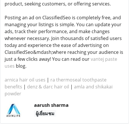
product, seeking customers, or offering services.
Posting an ad on ClassifiedSeo is completely free, and
managing your listings is simple. You can update your
ads, track their performance, and make changes
whenever necessary. Join thousands of satisfied users
today and experience the ease of advertising on
ClassifiedSeo&mdash;where reaching your audience is
just a few clicks away! You can read our
vantej paste
uses
blog.
arnica hair oil uses
|
ra thermoseal toothpaste
benefits
|
denz & darc hair oil
|
amla and shikakai
powder
aarush sharma
ผู้เยี่ยมชม