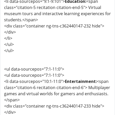
<li data-sourcepos="9:1-9:101">
Education:
<span
class="citation-5 recitation citation-end-5"> Virtual
museum tours and interactive learning experiences for
students.</span>
<div class="container ng-tns-c362440147-232 hide">
</div>
</li>
</ul>
</ul>
<ul data-sourcepos="7:1-11:0">
<ul data-sourcepos="7:1-11:0">
<li data-sourcepos="10:1-11:0">
Entertainment:
<span
class="citation-6 recitation citation-end-6"> Multiplayer
games and virtual worlds for gamers and enthusiasts.
</span>
<div class="container ng-tns-c362440147-233 hide">
</div>