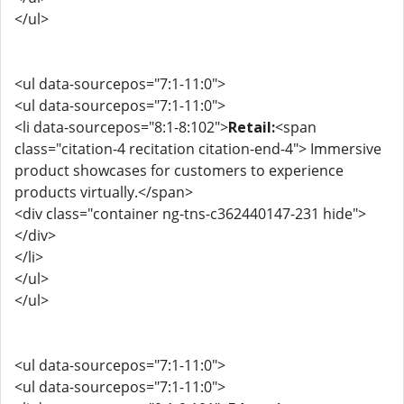
</ul>
<ul data-sourcepos="7:1-11:0">
<ul data-sourcepos="7:1-11:0">
<li data-sourcepos="8:1-8:102">
Retail:
<span
class="citation-4 recitation citation-end-4"> Immersive
product showcases for customers to experience
products virtually.</span>
<div class="container ng-tns-c362440147-231 hide">
</div>
</li>
</ul>
</ul>
<ul data-sourcepos="7:1-11:0">
<ul data-sourcepos="7:1-11:0">