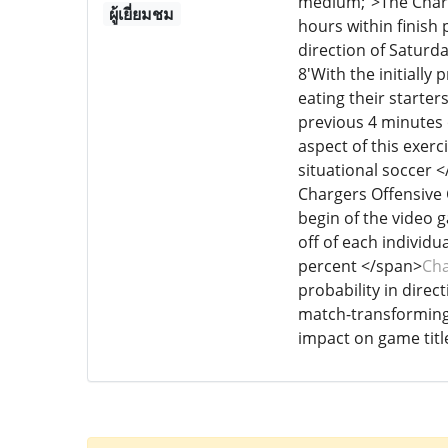
medium;">The Charge
ผู้เยี่ยมชม
hours within finish 
direction of Saturd
8'With the initially
eating their starter
previous 4 minutes o
aspect of this exer
situational soccer 
Chargers Offensive 
begin of the video 
off of each individu
percent </span>
Cha
probability in direc
match-transforming i
impact on game titl