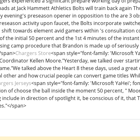
rs experienced a significant prepare working day of prepar
pads at Jack Hammett Athletics Bolts will train back again Th
ay evening's preseason opener in opposition to the are 3 ob
 preseason activity upon faucet, the Bolts incorporate switc
s shift towards element avid gamers within 's consultation c
f the initial 50 percent and the 1st 4 minutes of the instant 5
cising camp procedure that Brandon is made up of seriously e
</span>
Chargers Store
<span style="font-family: 'Microsoft Ya
Coordinator Kellen Moore."Yesterday, we talked over starti
game."We talked above the Heart 8 these days, used a great
al other and how crucial people can convert game titles While 
rgers Jerseys
<span style="font-family: 'Microsoft YaHei'; fo
tion of choose the ball inside the moment 50 percent, " Moor
nclude in direction of spotlight it, be conscious of it, that
es."</span>