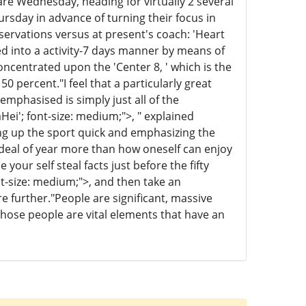
e Wednesday, heading for virtually 2 several
ursday in advance of turning their focus in
servations versus at present's coach: 'Heart
hed into a activity-7 days manner by means of
oncentrated upon the 'Center 8, ' which is the
0 percent."I feel that a particularly great
mphasised is simply just all of the
Hei'; font-size: medium;">, " explained
ng up the sport quick and emphasizing the
 deal of year more than how oneself can enjoy
your self steal facts just before the fifty
nt-size: medium;">, and then take an
e further."People are significant, massive
 Those people are vital elements that have an