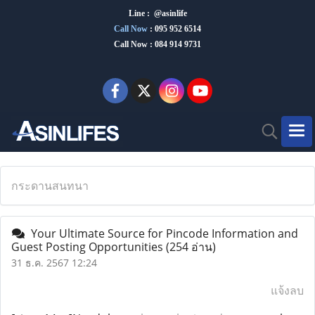
Line : @asinlife
Call Now
:
095 952 6514
Call Now : 084 914 9731
กระดานสนทนา
Your Ultimate Source for Pincode Information and
Guest Posting Opportunities
(254 อ่าน)
31 ธ.ค. 2567 12:24
แจ้งลบ