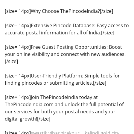
[size= 14px]Why Choose ThePincodeIndia?[/size]
[size= 14px]Extensive Pincode Database: Easy access to
accurate postal information for all of India.[/size]
[size= 14px]Free Guest Posting Opportunities: Boost
your online visibility and connect with new audiences.
[/size]
[size= 14px]User-Friendly Platform: Simple tools for
finding pincodes or submitting articles.[/size]
[size= 14px]Join ThePincodeIndia today at
ThePincodeIndia.com and unlock the full potential of
our services for both your postal needs and your
digital growth![/size]
[size= 14px]
swastik vihar zirakpur
|
kalindi gold city