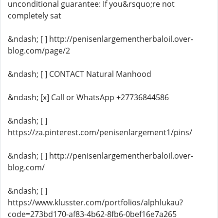
unconditional guarantee: If you&rsquo;re not
completely sat
&ndash; [ ] http://penisenlargementherbaloil.over-
blog.com/page/2
&ndash; [ ] CONTACT Natural Manhood
&ndash; [x] Call or WhatsApp +27736844586
&ndash; [ ]
https://za.pinterest.com/penisenlargement1/pins/
&ndash; [ ] http://penisenlargementherbaloil.over-
blog.com/
&ndash; [ ]
https://www.klusster.com/portfolios/alphlukau?
code=273bd170-af83-4b62-8fb6-0bef16e7a265