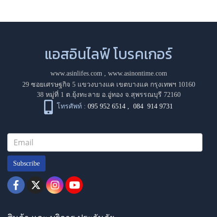
แอสอินไลฟ์ โบรคเกอร์
www.asinlifes.com
,
www.asinontime.com
29 ซอยเศรษฐกิจ 5 แขวงบางแค เขตบางแค กรุงเทพฯ 10160
38 หมู่ที่ 1 ต.ยุ้งทะลาย อ.อู่ทอง จ.สุพรรณบุรี 72160
โทรศัพท์ :
095 952 6514
,
084 914 9731
Subscribe