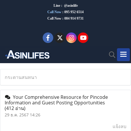
Line : @asinlife
Call Now
:
095 952 6514
Call Now : 084 914 9731
กระดานสนทนา
Your Comprehensive Resource for Pincode
Information and Guest Posting Opportunities
(412 อ่าน)
29 ธ.ค. 2567 14:26
แจ้งลบ