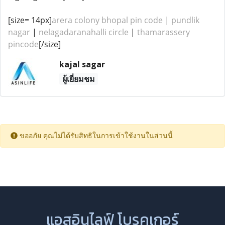
[size= 14px]
arera colony bhopal pin code
|
pundlik
nagar
|
nelagadaranahalli circle
|
thamarassery
pincode
[/size]
kajal sagar
ผู้เยี่ยมชม
ขออภัย คุณไม่ได้รับสิทธิในการเข้าใช้งานในส่วนนี้
แอสอินไลฟ์ โบรคเกอร์