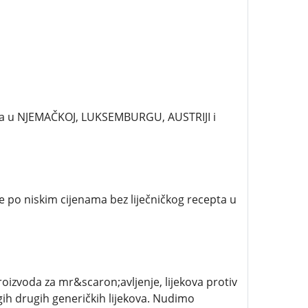
pta u NJEMAČKOJ, LUKSEMBURGU, AUSTRIJI i
ve po niskim cijenama bez liječničkog recepta u
roizvoda za mr&scaron;avljenje, lijekova protiv
gih drugih generičkih lijekova. Nudimo