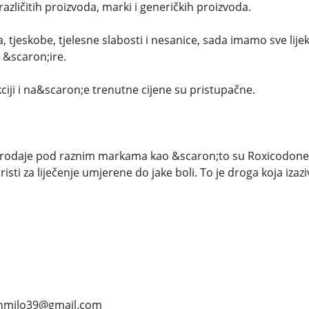
azličitih proizvoda, marki i generičkih proizvoda.
, tjeskobe, tjelesne slabosti i nesanice, sada imamo sve li
i &scaron;ire.
iji i na&scaron;e trenutne cijene su pristupačne.
prodaje pod raznim markama kao &scaron;to su Roxicodone i
risti za liječenje umjerene do jake boli. To je droga koja izazi
anmilo39@gmail.com