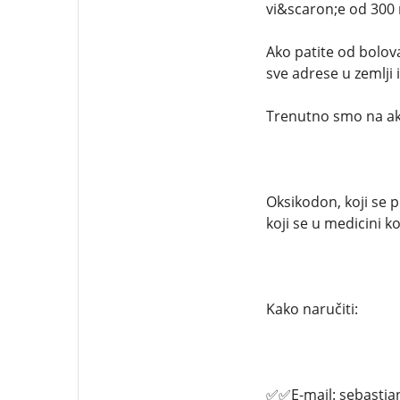
vi&scaron;e od 300 r
Ako patite od bolova
sve adrese u zemlji 
Trenutno smo na akc
Oksikodon, koji se 
koji se u medicini ko
Kako naručiti:
✅✅E-mail: sebasti