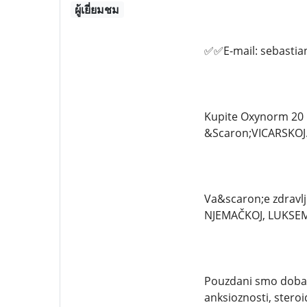
ผู้เยี่ยมชม
✅✅E-mail: sebasti
Kupite Oxynorm 20 
&Scaron;VICARSKOJ
Va&scaron;e zdravlje
NJEMAČKOJ, LUKSEM
Pouzdani smo dobavlj
anksioznosti, stero