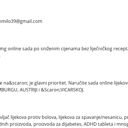
anmilo39@gmail.com
mg online sada po sniženim cijenama bez liječničkog rece
.
 na&scaron; je glavni prioritet. Naručite sada online lijeko
BURGU, AUSTRIJI i &Scaron;VICARSKOJ.
ač lijekova protiv bolova, lijekova za spavanje/nesanicu, p
idnih proizvoda, proizvoda za dijabetes, ADHD tableta i mno