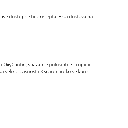
jekove dostupne bez recepta. Brza dostava na
 OxyContin, snažan je polusintetski opioid
va veliku ovisnost i &scaron;iroko se koristi.