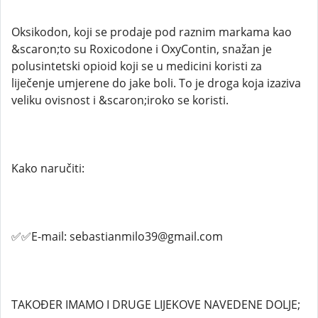
Oksikodon, koji se prodaje pod raznim markama kao
&scaron;to su Roxicodone i OxyContin, snažan je
polusintetski opioid koji se u medicini koristi za
liječenje umjerene do jake boli. To je droga koja izaziva
veliku ovisnost i &scaron;iroko se koristi.
Kako naručiti:
✅✅E-mail: sebastianmilo39@gmail.com
TAKOĐER IMAMO I DRUGE LIJEKOVE NAVEDENE DOLJE;