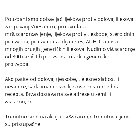
Pouzdani smo dobavljač lijekova protiv bolova, lijekova
za spavanje/nesanicu, proizvoda za
mr&scaron;avljenje, lijekova protiv tjeskobe, steroidnih
proizvoda, proizvoda za dijabetes, ADHD tableta i
mnogih drugih generičkih lijekova. Nudimo vi&scaron;e
od 300 različitih proizvoda, marki i generičkih
proizvoda.
Ako patite od bolova, tjeskobe, tjelesne slabosti i
nesanice, sada imamo sve lijekove dostupne bez
recepta. Brza dostava na sve adrese u zemlji i
&scaron;ire.
Trenutno smo na akciji i na&scaron;e trenutne cijene
su pristupačne.