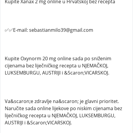
Kupite Xanax 2 mg online u Hrvatskoj bez recepta
✅✅E-mail: sebastianmilo39@gmail.com
Kupite Oxynorm 20 mg online sada po sniženim
cijenama bez liječničkog recepta u NJEMAČKOJ,
LUKSEMBURGU, AUSTRIJI i &Scaron;VICARSKOJ.
Va&scaron;e zdravlje na&scaron; je glavni prioritet.
Naručite sada online lijekove po niskim cijenama bez
liječničkog recepta u NJEMAČKOJ, LUKSEMBURGU,
AUSTRIJI i &Scaron;VICARSKOJ.