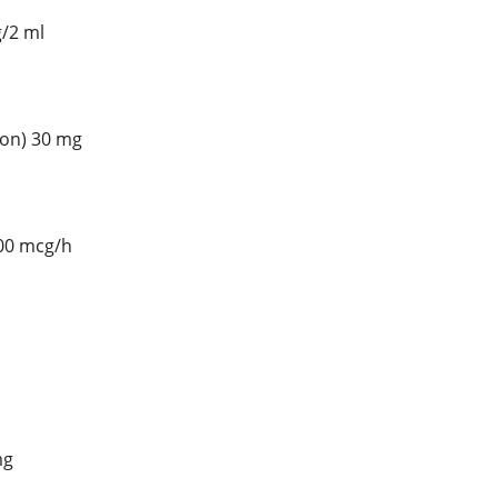
g/2 ml
gon) 30 mg
100 mcg/h
mg