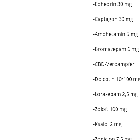
-Ephedrin 30 mg
-Captagon 30 mg
-Amphetamin 5 mg
-Bromazepam 6 mg
-CBD-Verdampfer
-Dolcotin 10/100 m
-Lorazepam 2,5 mg
-Zoloft 100 mg
-Ksalol 2 mg
-Zopiclon 7,5 mg