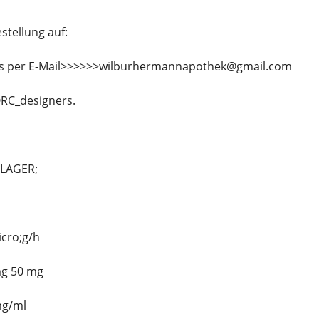
stellung auf:
uns per E-Mail>>>>>>wilburhermannapothek@gmail.com
RC_designers.
LAGER;
icro;g/h
mg 50 mg
mg/ml