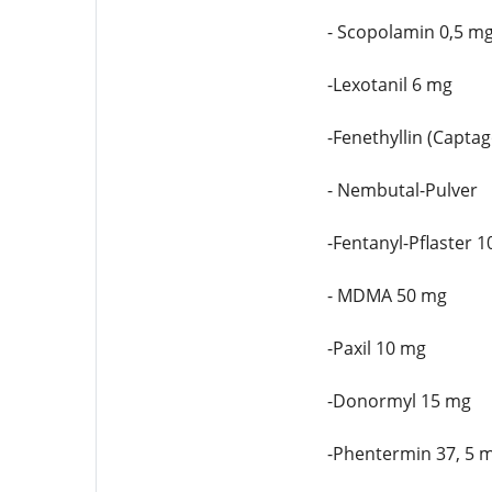
- Scopolamin 0,5 m
-Lexotanil 6 mg
-Fenethyllin (Capta
- Nembutal-Pulver
-Fentanyl-Pflaster 
- MDMA 50 mg
-Paxil 10 mg
-Donormyl 15 mg
-Phentermin 37, 5 