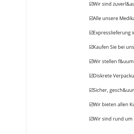
☑️Wir sind zuverl&a
☑️Alle unsere Medi
☑️Expresslieferung 
☑️Kaufen Sie bei un
☑️Wir stellen f&uu
☑️Diskrete Verpack
☑️Sicher, gesch&uum
☑️Wir bieten allen 
☑️Wir sind rund um 