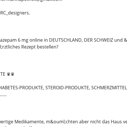
RC_designers.
zepam 6 mg online in DEUTSCHLAND, DER SCHWEIZ und &O
rztliches Rezept bestellen?
TE ♛♛
DIABETES-PRODUKTE, STEROID-PRODUKTE, SCHMERZMITTE
....
ertige Medikamente, m&ouml;chten aber nicht das Haus ver