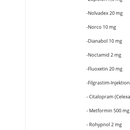
-Nolvadex 20 mg
-Norco 10 mg
-Dianabol 10 mg
-Noctamid 2 mg
-Fluoxetin 20 mg
-Filgrastim-Injektio
- Citalopram (Celex
- Metformin 500 mg
- Rohypnol 2 mg