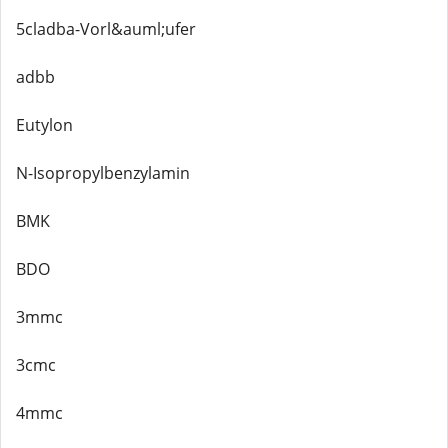
5cladba-Vorl&auml;ufer
adbb
Eutylon
N-Isopropylbenzylamin
BMK
BDO
3mmc
3cmc
4mmc