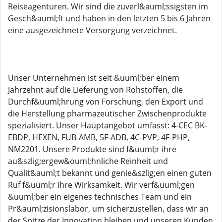
Reiseagenturen. Wir sind die zuverl&auml;ssigsten im
Gesch&auml;ft und haben in den letzten 5 bis 6 Jahren
eine ausgezeichnete Versorgung verzeichnet.
Unser Unternehmen ist seit &uuml;ber einem
Jahrzehnt auf die Lieferung von Rohstoffen, die
Durchf&uuml;hrung von Forschung, den Export und
die Herstellung pharmazeutischer Zwischenprodukte
spezialisiert. Unser Hauptangebot umfasst: 4-CEC BK-
EBDP, HEXEN, FUB-AMB, 5F-ADB, 4C-PVP, 4F-PHP,
NM2201. Unsere Produkte sind f&uuml;r ihre
au&szlig;ergew&ouml;hnliche Reinheit und
Qualit&auml;t bekannt und genie&szlig;en einen guten
Ruf f&uuml;r ihre Wirksamkeit. Wir verf&uuml;gen
&uuml;ber ein eigenes technisches Team und ein
Pr&auml;zisionslabor, um sicherzustellen, dass wir an
der Spitze der Innovation bleiben und unseren Kunden