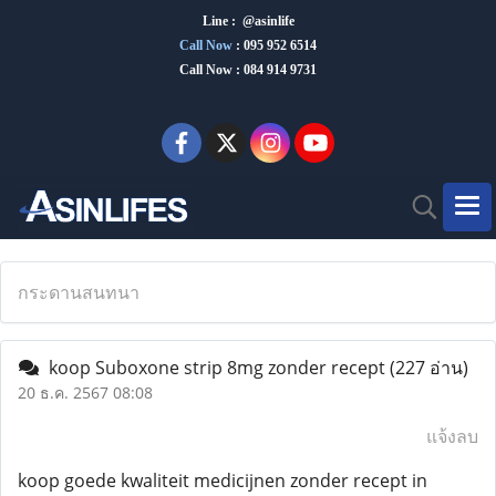
Line : @asinlife
Call Now
:
095 952 6514
Call Now : 084 914 9731
กระดานสนทนา
koop Suboxone strip 8mg zonder recept
(227 อ่าน)
20 ธ.ค. 2567 08:08
แจ้งลบ
koop goede kwaliteit medicijnen zonder recept in