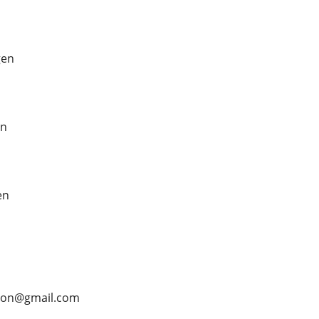
gen
en
en
mson@gmail.com