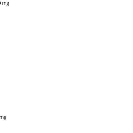
0 mg
 mg