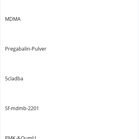
MDMA
Pregabalin-Pulver
5cladba
5f-mdmb-2201
PMK-&Ouml;L