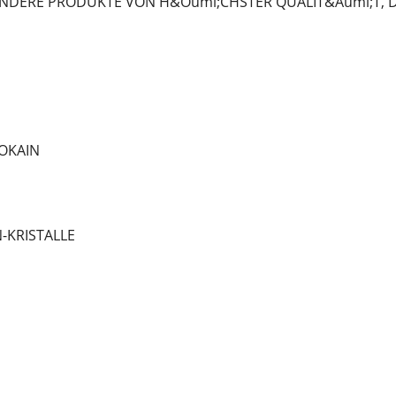
NDERE PRODUKTE VON H&Ouml;CHSTER QUALIT&Auml;T, DIE
OKAIN
-KRISTALLE