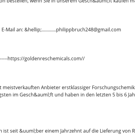
n bestellen, wenn Sie in unserem Gesch&auml;ft kaufen 
E-Mail an: &hellip;............philippbruch248@gmail.com
---------https://goldenreschemicals.com//
it meistverkauften Anbieter erstklassiger Forschungschemi
gsten im Gesch&auml;ft und haben in den letzten 5 bis 6 J
ist seit &uuml;ber einem Jahrzehnt auf die Lieferung von 