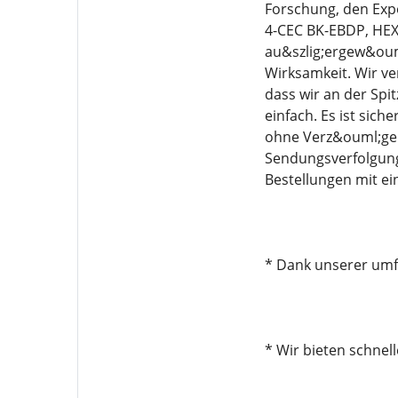
Forschung, den Exp
4-CEC BK-EBDP, HEX
au&szlig;ergew&ouml
Wirksamkeit. Wir ve
dass wir an der Spi
einfach. Es ist sich
ohne Verz&ouml;ger
Sendungsverfolgung
Bestellungen mit e
* Dank unserer umfa
* Wir bieten schnel