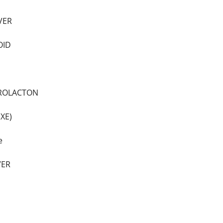
VER
OID
ROLACTON
XE)
e
VER