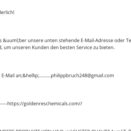
erlich!
ns &uuml;ber unsere unten stehende E-Mail-Adresse oder T
d, um unseren Kunden den besten Service zu bieten.
E-Mail an;&hellip;..........philippbruch248@gmail.com
---------https://goldenreschemicals.com//