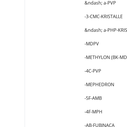
&ndash; a-PVP
-3-CMC-KRISTALLE
&ndash; a-PHP-KRI
-MDPV
-METHYLON (BK-M
-4C-PVP
-MEPHEDRON
-5F-AMB
-4F-MPH
-AB-FUBINACA