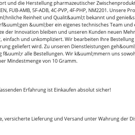
ort und die Herstellung pharmazeutischer Zwischenprodukte
EN, FUB-AMB, 5F-ADB, 4C-PVP, 4F-PHP, NM2201. Unsere Prod
;hnliche Reinheit und Qualit&auml;t bekannt und genie&szl
rf&uuml;gen &uuml;ber ein eigenes technisches Team und e
tze der Innovation bleiben und unseren Kunden neuen Mehrw
er, einfach und unkompliziert. Wir bearbeiten Ihre Bestellun
ung geliefert wird. Zu unseren Dienstleistungen geh&ouml
 f&uuml;r alle Bestellungen. Wir k&uuml;mmern uns sowohl
iner Mindestmenge von 10 Gramm.
ssenden Erfahrung ist Einkaufen absolut sicher!
le, versicherte Lieferung und Versand unter Wahrung der Di