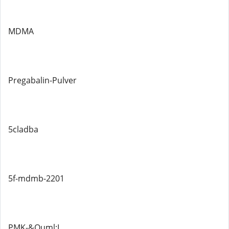
MDMA
Pregabalin-Pulver
5cladba
5f-mdmb-2201
PMK-&Ouml;L