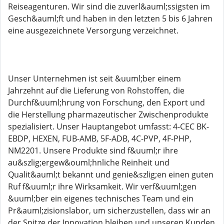
Reiseagenturen. Wir sind die zuverl&auml;ssigsten im
Gesch&auml;ft und haben in den letzten 5 bis 6 Jahren
eine ausgezeichnete Versorgung verzeichnet.
Unser Unternehmen ist seit &uuml;ber einem
Jahrzehnt auf die Lieferung von Rohstoffen, die
Durchf&uuml;hrung von Forschung, den Export und
die Herstellung pharmazeutischer Zwischenprodukte
spezialisiert. Unser Hauptangebot umfasst: 4-CEC BK-
EBDP, HEXEN, FUB-AMB, 5F-ADB, 4C-PVP, 4F-PHP,
NM2201. Unsere Produkte sind f&uuml;r ihre
au&szlig;ergew&ouml;hnliche Reinheit und
Qualit&auml;t bekannt und genie&szlig;en einen guten
Ruf f&uuml;r ihre Wirksamkeit. Wir verf&uuml;gen
&uuml;ber ein eigenes technisches Team und ein
Pr&auml;zisionslabor, um sicherzustellen, dass wir an
der Spitze der Innovation bleiben und unseren Kunden