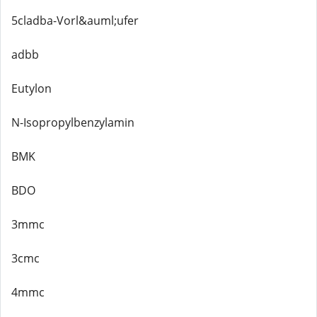
5cladba-Vorl&auml;ufer
adbb
Eutylon
N-Isopropylbenzylamin
BMK
BDO
3mmc
3cmc
4mmc