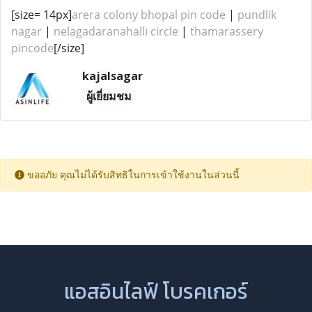
[size= 14px]
arera colony bhopal pin code
|
pundlik
nagar
|
nelagadaranahalli circle
|
thamarassery
pincode
[/size]
kajalsagar
ผู้เยี่ยมชม
ขออภัย คุณไม่ได้รับสิทธิในการเข้าใช้งานในส่วนนี้
แอสอินไลฟ์ โบรคเกอร์