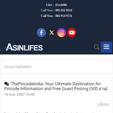
Line : @asinlife
Call Now
:
095 952 6514
Call Now : 084 914 9731
กระดานสนทนา
ThePincodeIndia: Your Ultimate Destination for
Pincode Information and Free Guest Posting
(500 อ่าน)
19 ธ.ค. 2567 16:40
แจ้งลบ