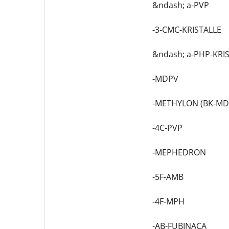
&ndash; a-PVP
-3-CMC-KRISTALLE
&ndash; a-PHP-KRI
-MDPV
-METHYLON (BK-M
-4C-PVP
-MEPHEDRON
-5F-AMB
-4F-MPH
-AB-FUBINACA