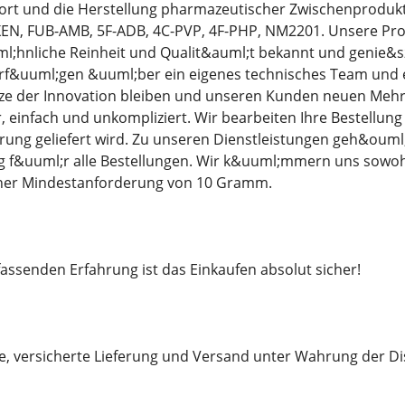
ort und die Herstellung pharmazeutischer Zwischenprodukte
EN, FUB-AMB, 5F-ADB, 4C-PVP, 4F-PHP, NM2201. Unsere Prod
;hnliche Reinheit und Qualit&auml;t bekannt und genie&szl
rf&uuml;gen &uuml;ber ein eigenes technisches Team und e
tze der Innovation bleiben und unseren Kunden neuen Mehrw
er, einfach und unkompliziert. Wir bearbeiten Ihre Bestellun
ung geliefert wird. Zu unseren Dienstleistungen geh&ouml
 f&uuml;r alle Bestellungen. Wir k&uuml;mmern uns sowohl
iner Mindestanforderung von 10 Gramm.
ssenden Erfahrung ist das Einkaufen absolut sicher!
le, versicherte Lieferung und Versand unter Wahrung der Di