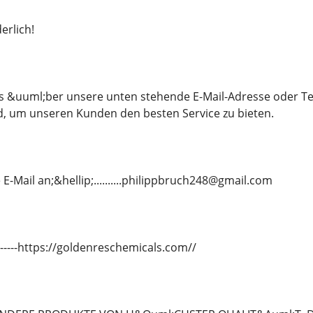
erlich!
ns &uuml;ber unsere unten stehende E-Mail-Adresse oder T
d, um unseren Kunden den besten Service zu bieten.
E-Mail an;&hellip;..........philippbruch248@gmail.com
---------https://goldenreschemicals.com//