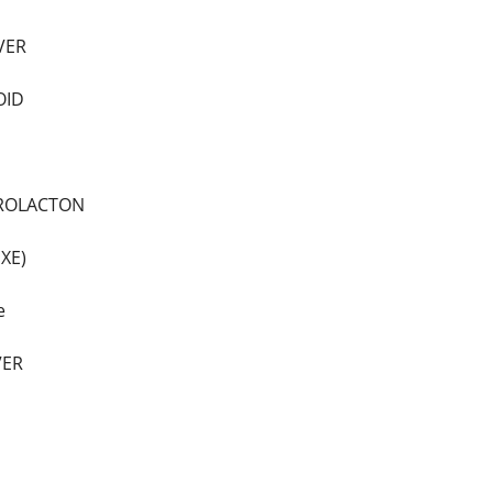
VER
OID
ROLACTON
XE)
e
VER