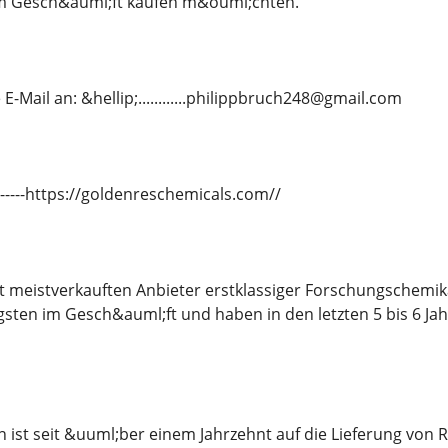
m Gesch&auml;ft kaufen m&ouml;chten.
E-Mail an: &hellip;............philippbruch248@gmail.com
---------https://goldenreschemicals.com//
it meistverkauften Anbieter erstklassiger Forschungschemi
gsten im Gesch&auml;ft und haben in den letzten 5 bis 6 J
ist seit &uuml;ber einem Jahrzehnt auf die Lieferung von 