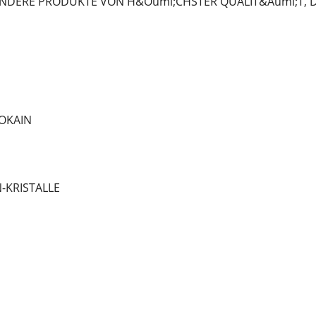
NDERE PRODUKTE VON H&Ouml;CHSTER QUALIT&Auml;T, DIE
OKAIN
-KRISTALLE