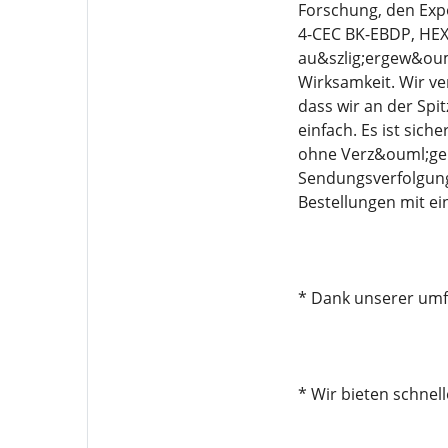
Forschung, den Exp
4-CEC BK-EBDP, HEX
au&szlig;ergew&ouml
Wirksamkeit. Wir ve
dass wir an der Spi
einfach. Es ist sich
ohne Verz&ouml;ger
Sendungsverfolgung
Bestellungen mit e
* Dank unserer umfa
* Wir bieten schnel