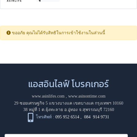
ขออภัย คุณไม่ได้รับสิทธิในการเข้าใช้งานในส่วนนี้
แอสอินไลฟ์ โบรคเกอร์
www.asinlifes.com
,
www.asinontime.com
29 ซอยเศรษฐกิจ 5 แขวงบางแค เขตบางแค กรุงเทพฯ 10160
38 หมู่ที่ 1 ต.ยุ้งทะลาย อ.อู่ทอง จ.สุพรรณบุรี 72160
โทรศัพท์ :
095 952 6514
,
084 914 9731