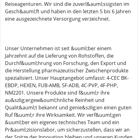
Reiseagenturen. Wir sind die zuverl&auml;ssigsten im
Gesch&auml;ft und haben in den letzten 5 bis 6 Jahren
eine ausgezeichnete Versorgung verzeichnet.
Unser Unternehmen ist seit &uuml;ber einem
Jahrzehnt auf die Lieferung von Rohstoffen, die
Durchf&uuml;hrung von Forschung, den Export und
die Herstellung pharmazeutischer Zwischenprodukte
spezialisiert. Unser Hauptangebot umfasst: 4-CEC BK-
EBDP, HEXEN, FUB-AMB, 5F-ADB, 4C-PVP, 4F-PHP,
NM2201. Unsere Produkte sind f&uuml;r ihre
au&szlig;ergew&ouml;hnliche Reinheit und
Qualit&auml;t bekannt und genie&szlig;en einen guten
Ruf f&uuml;r ihre Wirksamkeit. Wir verf&uuml;gen
&uuml;ber ein eigenes technisches Team und ein
Pr&auml;zisionslabor, um sicherzustellen, dass wir an
der Spitze der Innovation bleiben und unseren Kunden