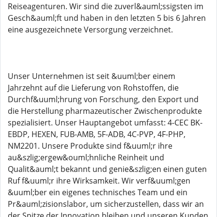
Reiseagenturen. Wir sind die zuverl&auml;ssigsten im
Gesch&auml;ft und haben in den letzten 5 bis 6 Jahren
eine ausgezeichnete Versorgung verzeichnet.
Unser Unternehmen ist seit &uuml;ber einem
Jahrzehnt auf die Lieferung von Rohstoffen, die
Durchf&uuml;hrung von Forschung, den Export und
die Herstellung pharmazeutischer Zwischenprodukte
spezialisiert. Unser Hauptangebot umfasst: 4-CEC BK-
EBDP, HEXEN, FUB-AMB, 5F-ADB, 4C-PVP, 4F-PHP,
NM2201. Unsere Produkte sind f&uuml;r ihre
au&szlig;ergew&ouml;hnliche Reinheit und
Qualit&auml;t bekannt und genie&szlig;en einen guten
Ruf f&uuml;r ihre Wirksamkeit. Wir verf&uuml;gen
&uuml;ber ein eigenes technisches Team und ein
Pr&auml;zisionslabor, um sicherzustellen, dass wir an
der Spitze der Innovation bleiben und unseren Kunden