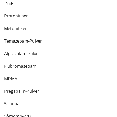
-NEP
Protonitisen
Metonitisen
Temazepam-Pulver
Alprazolam-Pulver
Flubromazepam
MDMA
Pregabalin-Pulver
5cladba
5f-mdmb-2201