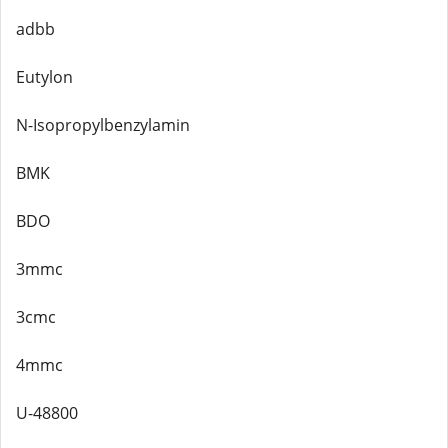
adbb
Eutylon
N-Isopropylbenzylamin
BMK
BDO
3mmc
3cmc
4mmc
U-48800