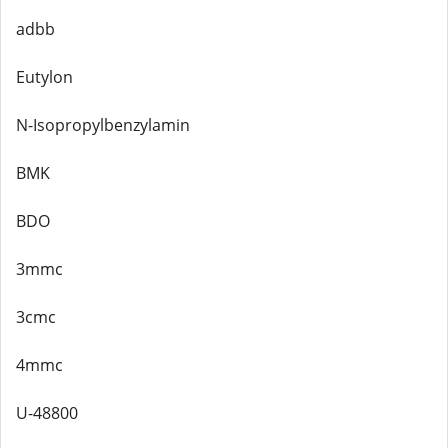
adbb
Eutylon
N-Isopropylbenzylamin
BMK
BDO
3mmc
3cmc
4mmc
U-48800