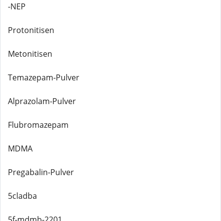
-NEP
Protonitisen
Metonitisen
Temazepam-Pulver
Alprazolam-Pulver
Flubromazepam
MDMA
Pregabalin-Pulver
5cladba
5f-mdmb-2201