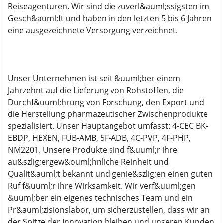
Reiseagenturen. Wir sind die zuverl&auml;ssigsten im
Gesch&auml;ft und haben in den letzten 5 bis 6 Jahren
eine ausgezeichnete Versorgung verzeichnet.
Unser Unternehmen ist seit &uuml;ber einem
Jahrzehnt auf die Lieferung von Rohstoffen, die
Durchf&uuml;hrung von Forschung, den Export und
die Herstellung pharmazeutischer Zwischenprodukte
spezialisiert. Unser Hauptangebot umfasst: 4-CEC BK-
EBDP, HEXEN, FUB-AMB, 5F-ADB, 4C-PVP, 4F-PHP,
NM2201. Unsere Produkte sind f&uuml;r ihre
au&szlig;ergew&ouml;hnliche Reinheit und
Qualit&auml;t bekannt und genie&szlig;en einen guten
Ruf f&uuml;r ihre Wirksamkeit. Wir verf&uuml;gen
&uuml;ber ein eigenes technisches Team und ein
Pr&auml;zisionslabor, um sicherzustellen, dass wir an
der Spitze der Innovation bleiben und unseren Kunden