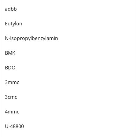
adbb
Eutylon
N-Isopropylbenzylamin
BMK
BDO
3mmc
3cmc
4mmc
U-48800