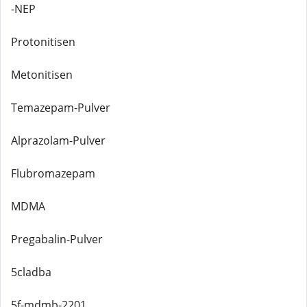
-NEP
Protonitisen
Metonitisen
Temazepam-Pulver
Alprazolam-Pulver
Flubromazepam
MDMA
Pregabalin-Pulver
5cladba
5f-mdmb-2201