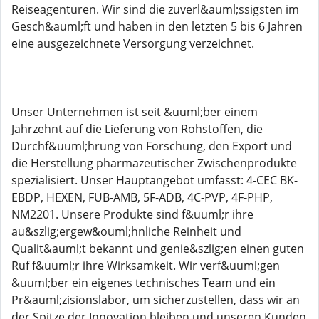
Reiseagenturen. Wir sind die zuverl&auml;ssigsten im
Gesch&auml;ft und haben in den letzten 5 bis 6 Jahren
eine ausgezeichnete Versorgung verzeichnet.
Unser Unternehmen ist seit &uuml;ber einem
Jahrzehnt auf die Lieferung von Rohstoffen, die
Durchf&uuml;hrung von Forschung, den Export und
die Herstellung pharmazeutischer Zwischenprodukte
spezialisiert. Unser Hauptangebot umfasst: 4-CEC BK-
EBDP, HEXEN, FUB-AMB, 5F-ADB, 4C-PVP, 4F-PHP,
NM2201. Unsere Produkte sind f&uuml;r ihre
au&szlig;ergew&ouml;hnliche Reinheit und
Qualit&auml;t bekannt und genie&szlig;en einen guten
Ruf f&uuml;r ihre Wirksamkeit. Wir verf&uuml;gen
&uuml;ber ein eigenes technisches Team und ein
Pr&auml;zisionslabor, um sicherzustellen, dass wir an
der Spitze der Innovation bleiben und unseren Kunden