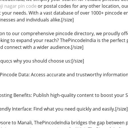
ji nagar pin code
or postal codes for any other location, ou
 your needs. With a vast database of over 1000+ pincode en
nesses and individuals alike.[/size]
tion to our comprehensive pincode directory, we proudly of
king to expand your reach? ThePincodeIndia is the perfect 
nd connect with a wider audience.[/size]
quo;s why you should choose us:[/size]
d Pincode Data: Access accurate and trustworthy information
sting Benefits: Publish high-quality content to boost your SEO
endly Interface: Find what you need quickly and easily.[/size]
sore to Manali, ThePincodeIndia bridges the gap between p