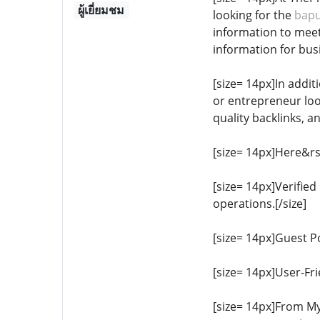
ผู้เยี่ยมชม
looking for the
bapu
information to meet
information for busi
[size= 14px]In addi
or entrepreneur loo
quality backlinks, a
[size= 14px]Here&rs
[size= 14px]Verifie
operations.[/size]
[size= 14px]Guest Po
[size= 14px]User-Fri
[size= 14px]From My