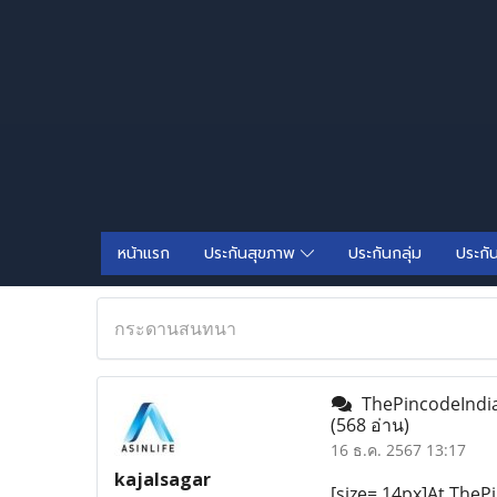
หน้าแรก
ประกันสุขภาพ
ประกันกลุ่ม
ประกั
กระดานสนทนา
ThePincodeIndia:
(568 อ่าน)
16 ธ.ค. 2567 13:17
kajalsagar
[size= 14px]At TheP