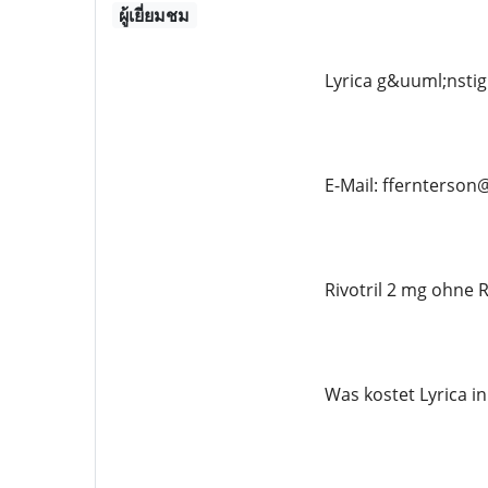
ผู้เยี่ยมชม
Lyrica g&uuml;nstig
E-Mail: ffernterso
Rivotril 2 mg ohne R
Was kostet Lyrica i