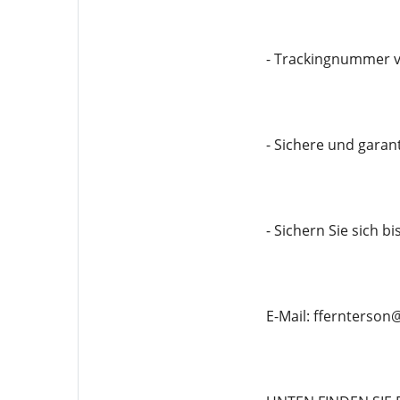
- Trackingnummer v
- Sichere und garan
- Sichern Sie sich b
E-Mail: ffernterso