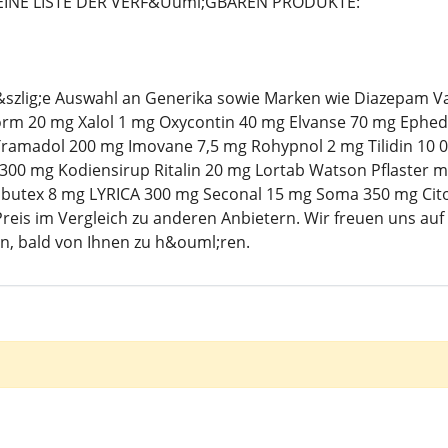
EINE LISTE DER VERF&Uuml;GBAREN PRODUKTE:
o&szlig;e Auswahl an Generika sowie Marken wie Diazepam 
m 20 mg Xalol 1 mg Oxycontin 40 mg Elvanse 70 mg Ephed
ramadol 200 mg Imovane 7,5 mg Rohypnol 2 mg Tilidin 10 
00 mg Kodiensirup Ritalin 20 mg Lortab Watson Pflaster mg 
utex 8 mg LYRICA 300 mg Seconal 15 mg Soma 350 mg Cito
reis im Vergleich zu anderen Anbietern. Wir freuen uns auf
n, bald von Ihnen zu h&ouml;ren.