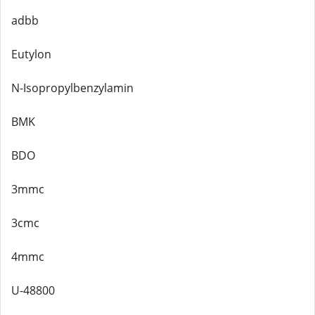
adbb
Eutylon
N-Isopropylbenzylamin
BMK
BDO
3mmc
3cmc
4mmc
U-48800