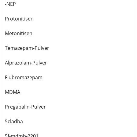
-NEP
Protonitisen
Metonitisen
Temazepam-Pulver
Alprazolam-Pulver
Flubromazepam
MDMA
Pregabalin-Pulver
5cladba
5f-mdmb-2201