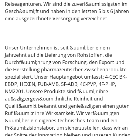
Reiseagenturen. Wir sind die zuverl&auml;ssigsten im
Gesch&auml;ft und haben in den letzten 5 bis 6 Jahren
eine ausgezeichnete Versorgung verzeichnet.
Unser Unternehmen ist seit &uuml;ber einem
Jahrzehnt auf die Lieferung von Rohstoffen, die
Durchf&uuml;hrung von Forschung, den Export und
die Herstellung pharmazeutischer Zwischenprodukte
spezialisiert. Unser Hauptangebot umfasst: 4-CEC BK-
EBDP, HEXEN, FUB-AMB, 5F-ADB, 4C-PVP, 4F-PHP,
NM2201. Unsere Produkte sind f&uuml;r ihre
au&szlig;ergew&ouml;hnliche Reinheit und
Qualit&auml;t bekannt und genie&szlig;en einen guten
Ruf f&uuml;r ihre Wirksamkeit. Wir verf&uuml;gen
&uuml;ber ein eigenes technisches Team und ein
Pr&auml;zisionslabor, um sicherzustellen, dass wir an
der Spitze der Innovation bleiben und unseren Kunden